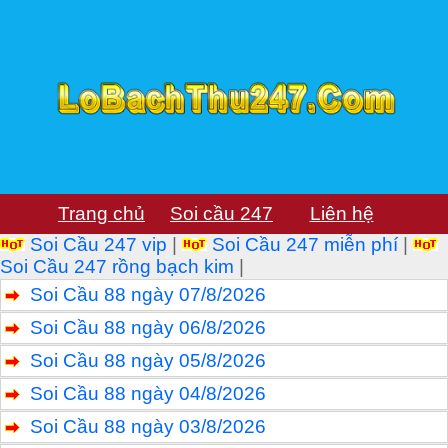
Trang chủ
Soi cầu 247
Liên hệ
Soi Cầu 247 vip
|
Soi Cầu 247 miễn phí
|
Soi Cầu 247 rồng bạch kim
|
Soi Cầu 88 ngày 07/8/2026
Soi Cầu 88 ngày 06/8/2026
Soi Cầu 88 ngày 05/8/2026
Soi Cầu 88 ngày 04/8/2026
Soi Cầu 88 ngày 03/8/2026