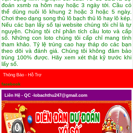
đoán xsmb ra hôm nay hoặc 3 ngày tới. Cầu có
thể dùng nuôi lô khung 2 hoặc 3 hoặc 5 ngày.
Chơi theo dạng song thủ lô bạch thủ lô hay lô kép.
Nếu các bạn lấy số tại website chúng tôi chỉ là tự
nguyện. Chúng tôi chỉ phân tích cầu loto và cấp
số. Những con loto chúng tôi cấp chỉ mang tính
tham khảo. Tỷ lệ trúng cao hay tháp do các bạn
theo dõi và đánh giá. Chúng tôi không đảm bảo
trúng 100% được. Hãy xem xét thật kỹ trước khi
lấy số.
Thông Báo - Hỗ Trợ
facebook
Liên Hệ - QC
-lobachthu247@gmail.com