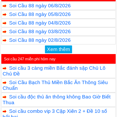
Soi Cầu 88 ngày 06/8/2026
Soi Cầu 88 ngày 05/8/2026
Soi Cầu 88 ngày 04/8/2026
Soi Cầu 88 ngày 03/8/2026
Soi Cầu 88 ngày 02/8/2026
Xem thêm
Soi cầu 247 miễn phí hôm nay
Soi cầu 3 càng miền Bắc đánh sập Chủ Lô
Chủ Đề
Soi Cầu Bạch Thủ Miền Bắc Ăn Thông Siêu
Chuẩn
Soi cầu độc thủ ăn thông không Bao Giờ Biết
Thua
Soi cầu combo vip 3 Cặp Xiên 2 + Đề 10 số
bất bại