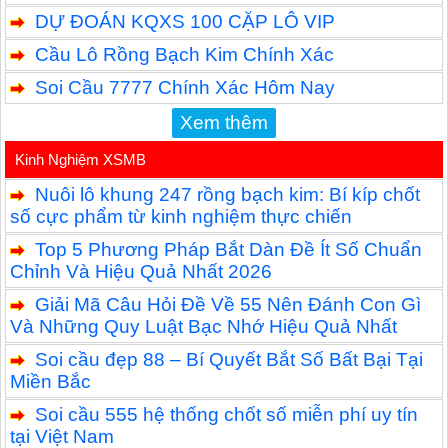
DỰ ĐOÁN KQXS 100 CẶP LÔ VIP
Cầu Lô Rồng Bạch Kim Chính Xác
Soi Cầu 7777 Chính Xác Hôm Nay
Xem thêm
Kinh Nghiệm XSMB
Nuôi lô khung 247 rồng bạch kim: Bí kíp chốt
số cực phẩm từ kinh nghiệm thực chiến
Top 5 Phương Pháp Bắt Dàn Đề Ít Số Chuẩn
Chỉnh Và Hiệu Quả Nhất 2026
Giải Mã Câu Hỏi Đề Về 55 Nên Đánh Con Gì
Và Những Quy Luật Bạc Nhớ Hiệu Quả Nhất
Soi cầu đẹp 88 – Bí Quyết Bắt Số Bất Bại Tại
Miền Bắc
Soi cầu 555 hệ thống chốt số miễn phí uy tín
tại Việt Nam