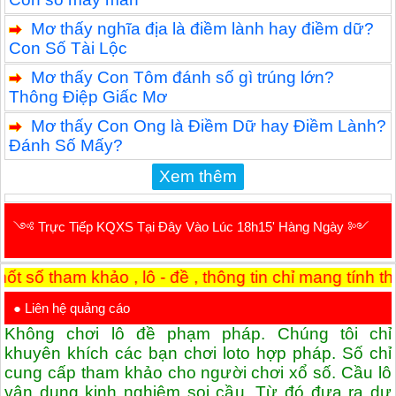
Mơ thấy nghĩa địa là điềm lành hay điềm dữ?
Con Số Tài Lộc
Mơ thấy Con Tôm đánh số gì trúng lớn?
Thông Điệp Giấc Mơ
Mơ thấy Con Ong là Điềm Dữ hay Điềm Lành?
Đánh Số Mấy?
Xem thêm
༺ Trực Tiếp KQXS Tại Đây Vào Lúc 18h15' Hàng Ngày ༻
 tham khảo , lô - đề , thông tin chỉ mang tính tham
● Liên hệ quảng cáo
Không chơi lô đề phạm pháp. Chúng tôi chỉ
khuyên khích các bạn chơi loto hợp pháp. Số chỉ
cung cấp tham khảo cho người chơi xổ số. Cầu lô
vận dụng kinh nghiệm soi cầu. Từ đó đưa ra dự