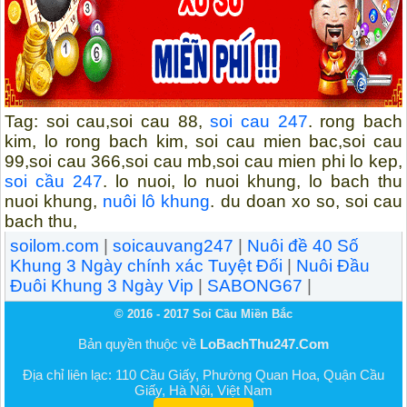
Tag: soi cau,soi cau 88,
soi cau 247
. rong bach
kim, lo rong bach kim, soi cau mien bac,soi cau
99,soi cau 366,soi cau mb,soi cau mien phi lo kep,
soi cầu 247
. lo nuoi, lo nuoi khung, lo bach thu
nuoi khung,
nuôi lô khung
. du doan xo so, soi cau
bach thu,
soilom.com
|
soicauvang247
|
Nuôi đề 40 Số
Khung 3 Ngày chính xác Tuyệt Đối
|
Nuôi Đầu
Đuôi Khung 3 Ngày Vip
|
SABONG67
|
© 2016 - 2017 Soi Cầu Miền Bắc
Bản quyền thuộc về
LoBachThu247.Com
Địa chỉ liên lạc: 110 Cầu Giấy, Phường Quan Hoa, Quận Cầu
Giấy, Hà Nội, Việt Nam