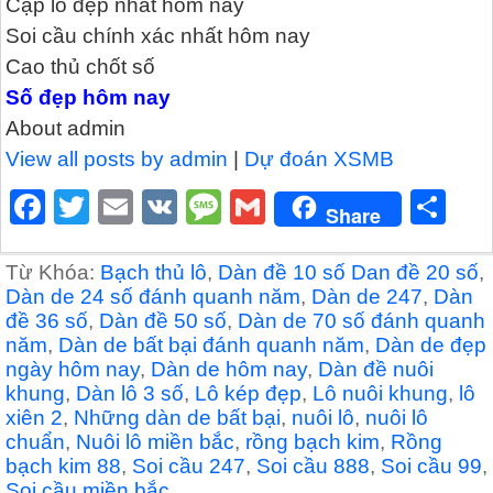
Cặp lô đẹp nhất hôm nay
Soi cầu chính xác nhất hôm nay
Cao thủ chốt số
Số đẹp hôm nay
About admin
View all posts by admin
|
Dự đoán XSMB
F
T
E
V
M
G
S
Share
a
wi
m
K
e
m
h
c
tt
ail
ss
ail
ar
Từ Khóa:
Bạch thủ lô
,
Dàn đề 10 số Dan đề 20 số
,
Dàn de 24 số đánh quanh năm
,
Dàn de 247
,
Dàn
e
er
a
e
đề 36 số
,
Dàn đề 50 số
,
Dàn de 70 số đánh quanh
b
g
năm
,
Dàn de bất bại đánh quanh năm
,
Dàn de đẹp
ngày hôm nay
,
Dàn de hôm nay
,
Dàn đề nuôi
o
e
khung
,
Dàn lô 3 số
,
Lô kép đẹp
,
Lô nuôi khung
,
lô
o
xiên 2
,
Những dàn de bất bại
,
nuôi lô
,
nuôi lô
chuẩn
,
Nuôi lô miền bắc
,
rồng bạch kim
,
Rồng
k
bạch kim 88
,
Soi cầu 247
,
Soi cầu 888
,
Soi cầu 99
,
Soi cầu miền bắc