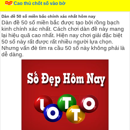
Cao thủ chốt số vào bờ
Dàn đề 50 số miền bắc chính xác nhất hôm nay
Dàn đề 50 số miền bắc được tạo bởi rồng bạch
kinh chính xác nhất. Cách chơi dàn đề này mang
lại hiệu quă cao nhất. Hiện nay chơi giải đặc biệt
50 số này rất được rất nhiều người lựa chọn.
Nhưng vấn đè tìm ra cầu 50 số này không phải là
dễ dàng.