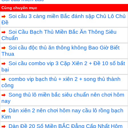
Cùng chuyên mục
Soi cầu 3 càng miền Bắc đánh sập Chủ Lô Chủ
Đề
Soi Cầu Bạch Thủ Miền Bắc Ăn Thông Siêu
Chuẩn
Soi cầu độc thủ ăn thông không Bao Giờ Biết
Thua
Soi cầu combo vip 3 Cặp Xiên 2 + Đề 10 số bất
bại
combo vip bạch thủ + xiên 2 + song thủ thành
công
Song thủ lô miền bắc siêu chuẩn nên chơi hôm
nay
Dàn xiên 2 nên chơi hôm nay cầu lô rồng bạch
Kim
Dàn Đề 20 Số Miền BẮC Đẳng Cấp Nhất Hôm