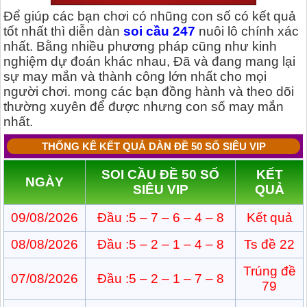
Để giúp các bạn chơi có nhũng con số có kết quả
tốt nhất thì diễn dàn
soi cầu 247
nuôi lô chính xác
nhất. Bằng nhiều phương pháp cũng như kinh
nghiệm dự đoán khác nhau, Đã và đang mang lại
sự may mắn và thành công lớn nhất cho mọi
người chơi. mong các bạn đồng hành và theo dõi
thường xuyên để được nhưng con số may mắn
nhất.
THỐNG KÊ KẾT QUẢ DÀN ĐỀ 50 SỐ SIÊU VIP
SOI CẦU ĐỀ 50 SỐ
KẾT
NGÀY
SIÊU VIP
QUẢ
09/08/2026
Đầu :5 – 7 – 6 – 4 – 8
Kết quả
08/08/2026
Đầu :5 – 2 – 1 – 4 – 8
Ts đề 22
Trúng đề
07/08/2026
Đầu :5 – 2 – 1 – 7 – 8
79