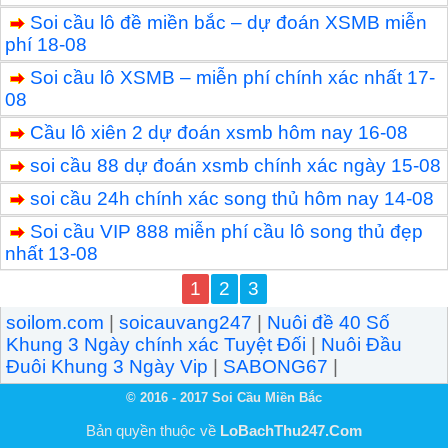
Soi cầu lô đề miền bắc – dự đoán XSMB miễn
phí 18-08
Soi cầu lô XSMB – miễn phí chính xác nhất 17-
08
Cầu lô xiên 2 dự đoán xsmb hôm nay 16-08
soi cầu 88 dự đoán xsmb chính xác ngày 15-08
soi cầu 24h chính xác song thủ hôm nay 14-08
Soi cầu VIP 888 miễn phí cầu lô song thủ đẹp
nhất 13-08
1
2
3
soilom.com
|
soicauvang247
|
Nuôi đề 40 Số
Khung 3 Ngày chính xác Tuyệt Đối
|
Nuôi Đầu
Đuôi Khung 3 Ngày Vip
|
SABONG67
|
© 2016 - 2017 Soi Cầu Miền Bắc
Bản quyền thuộc về
LoBachThu247.Com