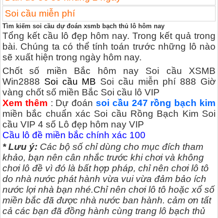
Soi cầu miễn phí
Tìm kiếm soi cầu dự đoán xsmb bạch thủ lô hôm nay
Tổng kết cầu lô đẹp hôm nay. Trong kết quả trong
bài. Chúng ta có thể tính toán trước những lô nào
sẽ xuất hiện trong ngày hôm nay.
Chốt số miền Bắc hôm nay
Soi cầu XSMB
Win2888
Soi cầu MB
Soi cầu miễn phí 888
Giờ
vàng chốt số miền Bắc
Soi cầu lô VIP
Xem thêm
: Dự đoán
soi cầu 247 rồng bạch kim
miền bắc chuẩn xác
Soi cầu Rồng Bạch Kim
Soi
cầu VIP 4 số
Lô đẹp hôm nay VIP
Cầu lô đề miền bắc chính xác 100
*
Lưu ý:
Các bộ số chỉ dùng cho mục đích tham
khảo, bạn nên cân nhắc trước khi chơi và không
chơi lô đề vì đó là bất hợp pháp, chỉ nên chơi lô tô
do nhà nước phát hành vừa vui vừa đảm bảo ích
nước lợi nhà bạn nhé.
Chỉ nên chơi lô tô hoặc xổ số
miền bắc đã được nhà nước ban hành. cảm ơn tất
cả các bạn đã đồng hành cùng trang lô bạch thủ