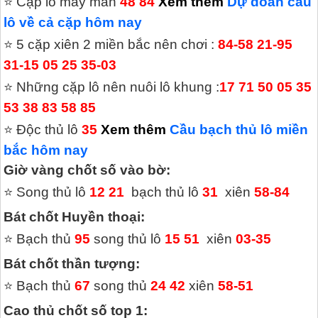
⭐ Cặp lô may mắn
48 84
Xem thêm
Dự đoán cầu
lô về cả cặp hôm nay
⭐ 5 cặp xiên 2 miền bắc nên chơi :
84-58 21-95
31-15 05 25 35-03
⭐ Những cặp lô nên nuôi lô khung :
17 71 50 05 35
53 38 83 58 85
⭐ Độc thủ lô
35
Xem thêm
Cầu bạch thủ lô miền
bắc hôm nay
Giờ vàng chốt số vào bờ:
⭐ Song thủ lô
12 21
bạch thủ lô
31
xiên
58-84
Bát chốt Huyền thoại:
⭐ Bạch thủ
95
song thủ lô
15 51
xiên
03-35
Bát chốt thần tượng:
⭐ Bạch thủ
67
song thủ
24 42
xiên
58-51
Cao thủ chốt số top 1: