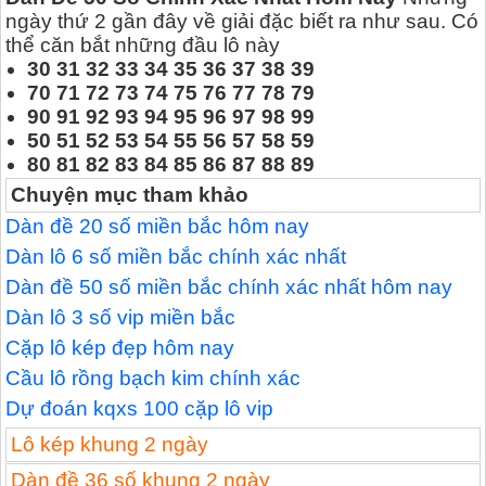
ngày thứ 2 gần đây về giải đặc biết ra như sau. Có
thể căn bắt những đầu lô này
30 31 32 33 34 35 36 37 38 39
70 71 72 73 74 75 76 77 78 79
90 91 92 93 94 95 96 97 98 99
50 51 52 53 54 55 56 57 58 59
80 81 82 83 84 85 86 87 88 89
Chuyện mục tham khảo
Dàn đề 20 số miền bắc hôm nay
Dàn lô 6 số miền bắc chính xác nhất
Dàn đề 50 số miền bắc chính xác nhất hôm nay
Dàn lô 3 số vip miền bắc
Cặp lô kép đẹp hôm nay
Cầu lô rồng bạch kim chính xác
Dự đoán kqxs 100 cặp lô vip
Lô kép khung 2 ngày
Dàn đề 36 số khung 2 ngày