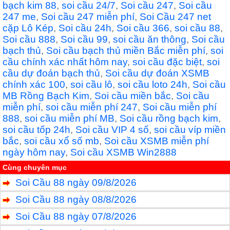
bạch kim 88
,
soi cầu 24/7
,
Soi cầu 247
,
Soi cầu
247 me
,
Soi cầu 247 miễn phí
,
Soi Cầu 247 net
cặp Lô Kép
,
Soi cầu 24h
,
Soi cầu 366
,
soi cầu 88
,
Soi cầu 888
,
Soi cầu 99
,
soi cầu ăn thông
,
Soi cầu
bạch thủ
,
Soi cầu bạch thủ miền Bắc miễn phí
,
soi
cầu chính xác nhất hôm nay
,
soi cầu đặc biệt
,
soi
cầu dự đoán bạch thủ
,
Soi cầu dự đoán XSMB
chính xác 100
,
soi cầu lô
,
soi cầu loto 24h
,
Soi cầu
MB Rồng Bạch Kim
,
Soi cầu miền bắc
,
Soi cầu
miễn phí
,
soi cầu miễn phí 247
,
Soi cầu miễn phí
888
,
soi cầu miễn phí MB
,
Soi cầu rồng bạch kim
,
soi cầu tốp 24h
,
Soi cầu VIP 4 số
,
soi cầu víp miền
bắc
,
soi cầu xổ số mb
,
Soi cầu XSMB miễn phí
ngày hôm nay
,
Soi cầu XSMB Win2888
Cùng chuyên mục
Soi Cầu 88 ngày 09/8/2026
Soi Cầu 88 ngày 08/8/2026
Soi Cầu 88 ngày 07/8/2026