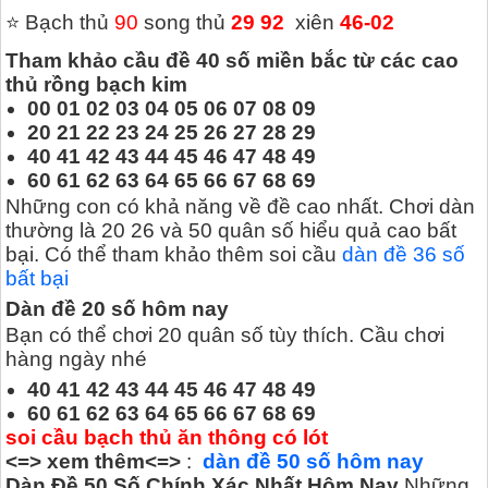
⭐ Bạch thủ
90
song thủ
29 92
xiên
46-02
Tham khảo cầu đề 40 số miền bắc từ các cao
thủ rồng bạch kim
00 01 02 03 04 05 06 07 08 09
20 21 22 23 24 25 26 27 28 29
40 41 42 43 44 45 46 47 48 49
60 61 62 63 64 65 66 67 68 69
Những con có khả năng về đề cao nhất. Chơi dàn
thường là 20 26 và 50 quân số hiểu quả cao bất
bại. Có thể tham khảo thêm soi cầu
dàn đề 36 số
bất bại
Dàn đề 20 số hôm nay
Bạn có thể chơi 20 quân số tùy thích. Cầu chơi
hàng ngày nhé
40 41 42 43 44 45 46 47 48 49
60 61 62 63 64 65 66 67 68 69
soi cầu bạch thủ ăn thông có lót
<=> xem thêm<=>
:
dàn đề 50 số hôm nay
Dàn Đề 50 Số Chính Xác Nhất Hôm Nay
Những