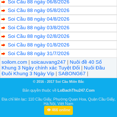
Soi Cầu 88 ngày 06/8/2026
Soi Cầu 88 ngày 05/8/2026
Soi Cầu 88 ngày 04/8/2026
Soi Cầu 88 ngày 03/8/2026
Soi Cầu 88 ngày 02/8/2026
Soi Cầu 88 ngày 01/8/2026
Soi Cầu 88 ngày 31/7/2026
soilom.com
|
soicauvang247
|
Nuôi đề 40 Số
Khung 3 Ngày chính xác Tuyệt Đối
|
Nuôi Đầu
Đuôi Khung 3 Ngày Vip
|
SABONG67
|
© 2016 - 2017 Soi Cầu Miền Bắc
Bản quyền thuộc về
LoBachThu247.Com
Địa chỉ liên lạc: 110 Cầu Giấy, Phường Quan Hoa, Quận Cầu Giấy,
Hà Nội, Việt Nam
👁️
466
online