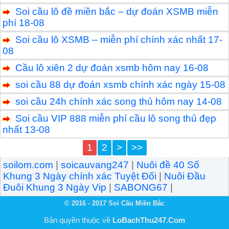
Soi cầu lô đề miền bắc – dự đoán XSMB miễn
phí 18-08
Soi cầu lô XSMB – miễn phí chính xác nhất 17-
08
Cầu lô xiên 2 dự đoán xsmb hôm nay 16-08
soi cầu 88 dự đoán xsmb chính xác ngày 15-08
soi cầu 24h chính xác song thủ hôm nay 14-08
Soi cầu VIP 888 miễn phí cầu lô song thủ đẹp
nhất 13-08
1
2
>
>>
soilom.com
|
soicauvang247
|
Nuôi đề 40 Số
Khung 3 Ngày chính xác Tuyệt Đối
|
Nuôi Đầu
Đuôi Khung 3 Ngày Vip
|
SABONG67
|
© 2016 - 2017 Soi Cầu Miền Bắc
Bản quyền thuộc về
LoBachThu247.Com