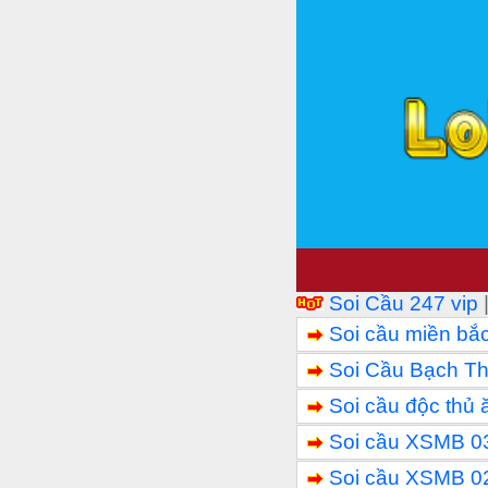
Soi Cầu 247 vip
Soi cầu miền bắ
Soi Cầu Bạch T
Soi cầu độc thủ 
Soi cầu XSMB 03
Soi cầu XSMB 02