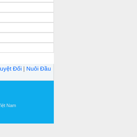
uyệt Đối
|
Nuôi Đầu
Việt Nam