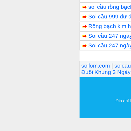
soi cầu rồng bạ
Soi cầu 999 dự 
Rồng bạch kim h
Soi cầu 247 ngà
Soi cầu 247 ngà
soilom.com
|
soica
Đuôi Khung 3 Ngày
Địa chỉ