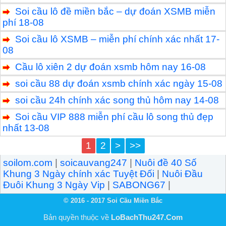
Soi cầu lô đề miền bắc – dự đoán XSMB miễn
phí 18-08
Soi cầu lô XSMB – miễn phí chính xác nhất 17-
08
Cầu lô xiên 2 dự đoán xsmb hôm nay 16-08
soi cầu 88 dự đoán xsmb chính xác ngày 15-08
soi cầu 24h chính xác song thủ hôm nay 14-08
Soi cầu VIP 888 miễn phí cầu lô song thủ đẹp
nhất 13-08
1
2
>
>>
soilom.com
|
soicauvang247
|
Nuôi đề 40 Số
Khung 3 Ngày chính xác Tuyệt Đối
|
Nuôi Đầu
Đuôi Khung 3 Ngày Vip
|
SABONG67
|
© 2016 - 2017 Soi Cầu Miền Bắc
Bản quyền thuộc về
LoBachThu247.Com