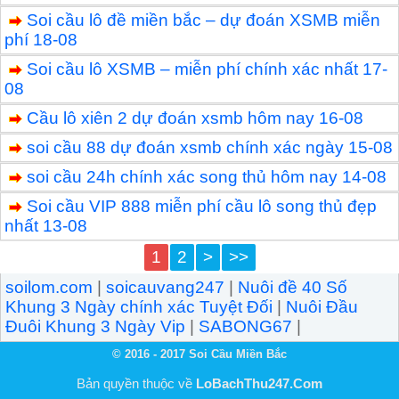
Soi cầu lô đề miền bắc – dự đoán XSMB miễn
phí 18-08
Soi cầu lô XSMB – miễn phí chính xác nhất 17-
08
Cầu lô xiên 2 dự đoán xsmb hôm nay 16-08
soi cầu 88 dự đoán xsmb chính xác ngày 15-08
soi cầu 24h chính xác song thủ hôm nay 14-08
Soi cầu VIP 888 miễn phí cầu lô song thủ đẹp
nhất 13-08
1
2
>
>>
soilom.com
|
soicauvang247
|
Nuôi đề 40 Số
Khung 3 Ngày chính xác Tuyệt Đối
|
Nuôi Đầu
Đuôi Khung 3 Ngày Vip
|
SABONG67
|
© 2016 - 2017 Soi Cầu Miền Bắc
Bản quyền thuộc về
LoBachThu247.Com