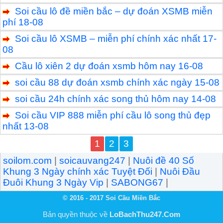
Soi cầu lô đề miền bắc – dự đoán XSMB miễn
phí 18-08
Soi cầu lô XSMB – miễn phí chính xác nhất 17-
08
Cầu lô xiên 2 dự đoán xsmb hôm nay 16-08
soi cầu 88 dự đoán xsmb chính xác ngày 15-08
soi cầu 24h chính xác song thủ hôm nay 14-08
Soi cầu VIP 888 miễn phí cầu lô song thủ đẹp
nhất 13-08
1
2
3
soilom.com
|
soicauvang247
|
Nuôi đề 40 Số
Khung 3 Ngày chính xác Tuyệt Đối
|
Nuôi Đầu
Đuôi Khung 3 Ngày Vip
|
SABONG67
|
© 2016 - 2017 Soi Cầu Miền Bắc
Bản quyền thuộc về
LoBachThu247.Com