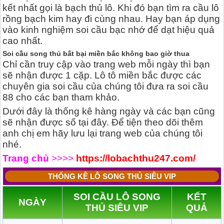
kết nhất gọi là bạch thủ lô. Khi đó bạn tìm ra cầu lô
rồng bạch kim hay đi cùng nhau. Hay bạn áp dụng
vào kinh nghiệm soi cầu bạc nhớ để dạt hiệu quả
cao nhất.
Soi cầu song thủ bất bại miền bắc không bao giờ thua
Chỉ cần truy cập vào trang web mỗi ngày thì bạn
sẽ nhận được 1 cặp. Lô tô miền bắc được các
chuyên gia soi cầu của chúng tôi đưa ra
soi cầu
88
cho các bạn tham khảo.
Dưới đây là thống kê hàng ngày và các bạn cũng
sẽ nhận được số tại đây. Để tiện theo dõi thêm
anh chị em hãy lưu lại trang web của chúng tôi
nhé.
Trang chủ
>>>>
https://lobachthu247.com/
THỐNG KÊ LÔ SONG THỦ SIÊU VIP
SOI CẦU LÔ SONG
KẾT
NGÀY
THỦ SIÊU VIP
QUẢ