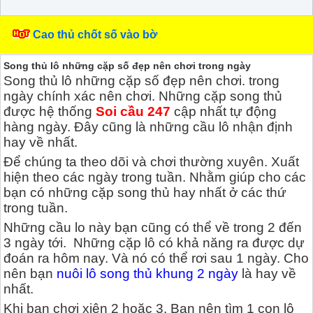
Cao thủ chốt số vào bờ
Song thủ lô những cặp số đẹp nên chơi trong ngày
Song thủ lô những cặp số đẹp nên chơi. trong
ngày chính xác nên chơi. Những cặp song thủ
được hệ thống
Soi cầu 247
cập nhất tự động
hàng ngày. Đây cũng là những cầu lô nhận định
hay về nhất.
Để chúng ta theo dõi và chơi thường xuyên. Xuất
hiện theo các ngày trong tuần. Nhằm giúp cho các
bạn có những cặp song thủ hay nhất ở các thứ
trong tuần.
Những cầu lo này bạn cũng có thể về trong 2 đến
3 ngày tới. Những cặp lô có khả năng ra được dự
đoán ra hôm nay.
Và nó có thể rơi sau 1 ngày. Cho
nên bạn
nuôi lô song thủ khung 2 ngày
là hay về
nhất.
Khi bạn chơi xiên 2 hoặc 3. Bạn nên tìm 1 con lô