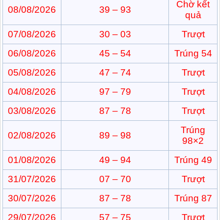
Chờ kết
08/08/2026
39 – 93
quả
07/08/2026
30 – 03
Trượt
06/08/2026
45 – 54
Trúng 54
05/08/2026
47 – 74
Trượt
04/08/2026
97 – 79
Trượt
03/08/2026
87 – 78
Trượt
Trúng
02/08/2026
89 – 98
98×2
01/08/2026
49 – 94
Trúng 49
31/07/2026
07 – 70
Trượt
30/07/2026
87 – 78
Trúng 87
29/07/2026
57 – 75
Trượt