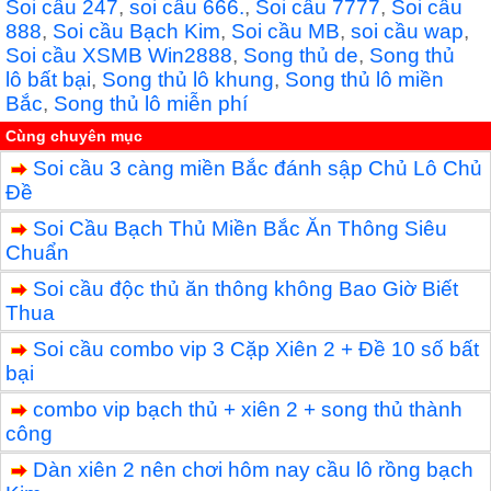
k
Soi cầu 247
,
soi cầu 666.
,
Soi cầu 7777
,
Soi cầu
888
,
Soi cầu Bạch Kim
,
Soi cầu MB
,
soi cầu wap
,
Soi cầu XSMB Win2888
,
Song thủ de
,
Song thủ
lô bất bại
,
Song thủ lô khung
,
Song thủ lô miền
Bắc
,
Song thủ lô miễn phí
Cùng chuyên mục
Soi cầu 3 càng miền Bắc đánh sập Chủ Lô Chủ
Đề
Soi Cầu Bạch Thủ Miền Bắc Ăn Thông Siêu
Chuẩn
Soi cầu độc thủ ăn thông không Bao Giờ Biết
Thua
Soi cầu combo vip 3 Cặp Xiên 2 + Đề 10 số bất
bại
combo vip bạch thủ + xiên 2 + song thủ thành
công
Dàn xiên 2 nên chơi hôm nay cầu lô rồng bạch