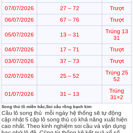
07/07/2026
27 – 72
Trượt
06/07/2026
67 – 76
Trượt
Trúng 13
05/07/2026
13 – 31
31
04/07/2026
17 – 71
Trượt
03/07/2026
37 – 73
Trượt
Trúng 25
02/07/2026
25 – 52
52
Trúng
01/07/2026
31 – 13
31×2
Song thủ lô miền bắc,Soi cầu rồng bạch kim
Cầu lô song thủ mỗi ngày hệ thống sẽ tự động
cập nhật 5 cặp lô song thủ có khả năng xuất hiện
cao nhất. Theo kinh nghiệm soi cầu và vận dụng
bạc nhớ lô đề. Cũng từ thống kê kết quả xổ số.