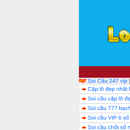
Soi Cầu 247 vip
Cặp lô đẹp nhất
Soi cầu cặp lô đ
Soi cầu 777 bạch
Soi cầu VIP 6 s
Soi cầu chốt số 