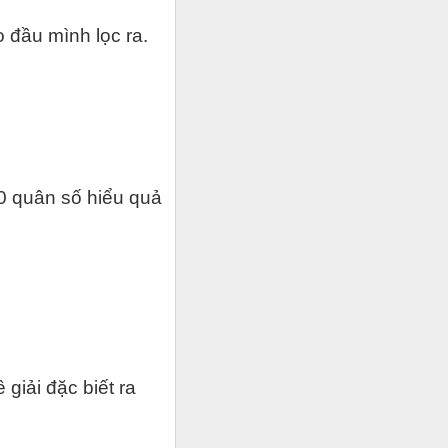
o đầu mình lọc ra.
0 quân số hiểu quả
giải đặc biết ra