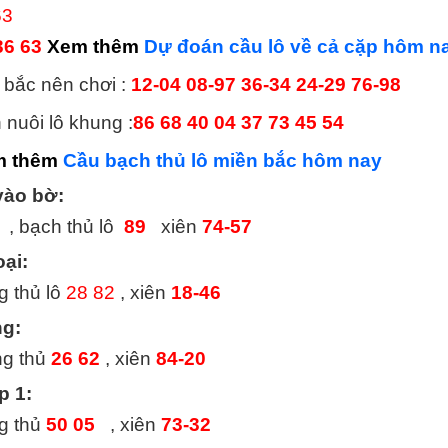
63
36 63
Xem thêm
Dự đoán cầu lô về cả cặp hôm n
 bắc nên chơi :
12-04 08-97 36-34 24-29 76-98
nuôi lô khung :
86 68 40 04 37 73 45 54
m thêm
Cầu bạch thủ lô miền bắc hôm nay
vào bờ:
, bạch thủ lô
89
xiên
74-57
ại:
g thủ lô
28 82
, xiên
18-46
ng:
ng thủ
26 62
, xiên
84-20
p 1:
g thủ
50 05
, xiên
73-32