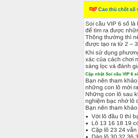
Cao thủ chốt số
Soi cầu VIP 6 số là
để tìm ra được nhữn
Thông thường thì nế
được tạo ra từ 2 – 
Khi sử dụng phương
xác của cách chơi n
sàng lọc và đánh gi
Cập nhật Soi cầu VIP 6 
Bạn nên tham khảo 
những con lô mới ra
Những con lô sau kh
nghiệm bạc nhớ lô 
Bạn nên tham khả
Với lô đầu 0 thì 
Lô 13 16 18 19 có
Cặp lô 23 24 vẫn 
Dàn lô 30 32 36 