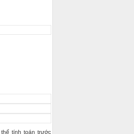
thể tính toán trước