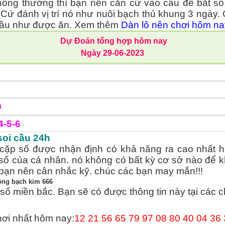
ông thường thì bạn nên căn cứ vào cầu để bắt số.
Cứ đánh vị trí nó như nuôi bạch thủ khung 3 ngày.
à hầu như được ăn. Xem thêm
Dàn lô nên chơi hôm na
Dự Đoán tổng hợp hôm nay
Ngày 29-06-2023
9
4-5-6
soi cầu 24h
 cặp số được nhận định có khả năng ra cao nhất 
ố của cá nhân. nó không có bất kỳ cơ sở nào để k
 bạn nên cân nhắc kỹ. chúc các bạn may mắn!!!
ồng bạch kim 666
số miền bắc. Bạn sẽ có được thông tin này tại các
hơi nhất hôm nay:
12 21 56 65 79 97 08 80 40 04 36 