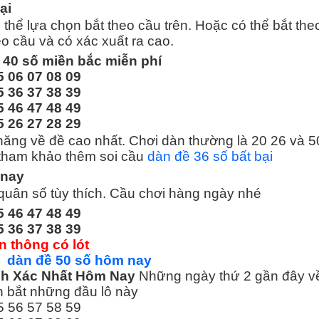
ại
 thể lựa chọn bắt theo cầu trên. Hoặc có thể bắt the
o cầu và có xác xuất ra cao.
40 số miền bắc miễn phí
5 06 07 08 09
5 36 37 38 39
5 46 47 48 49
5 26 27 28 29
ăng về đề cao nhất. Chơi dàn thường là 20 26 và 5
 tham khảo thêm soi cầu
dàn đề 36 số bất bại
 nay
quân số tùy thích. Cầu chơi hàng ngày nhé
5 46 47 48 49
5 36 37 38 39
n thông có lót
:
dàn đề 50 số hôm nay
nh Xác Nhất Hôm Nay
Những ngày thứ 2 gần đây về 
n bắt những đầu lô này
5 56 57 58 59