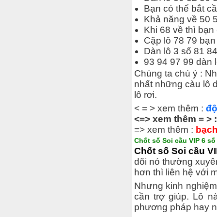
Bạn có thể bắt c
Khả năng về 50 5
Khi 68 về thì bạn
Cặp lô 78 79 bạn
Dàn lô 3 số 81 84
93 94 97 99 dàn l
Chúng ta chú ý : Nhũ
nhất những càu lô 
lô rơi.
< = > xem thêm :
độ
<=> xem thêm = > :
=> xem thêm :
bạch
Chốt số Soi cầu VIP 6 số
Chốt số Soi cầu V
dõi nó thường xuyê
hơn thì liên hệ với 
Nhưng kinh nghiệm c
cần trợ giúp. Lô n
phương pháp hay n