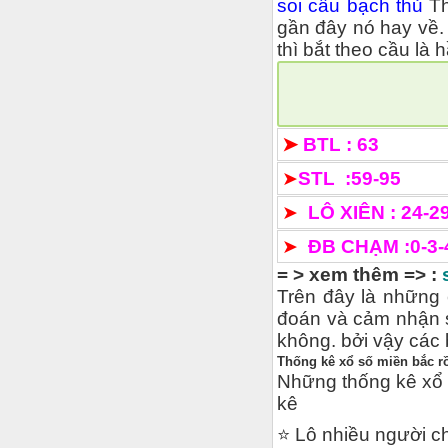
soi cầu bạch thủ
Th
gần đây nó hay về. 
thì bắt theo cầu l
➤
BTL : 63
➤
STL
:59-95
➤
LÔ XIÊN : 24-2
➤
ĐB CHẠM :0-3-
= > xem thêm => :
Trên đây là những
đoán và cảm nhận s
không. bởi vậy các
Thống kê xổ số miền bắc r
Những thống kê xổ 
kê
⭐ Lô nhiều người c