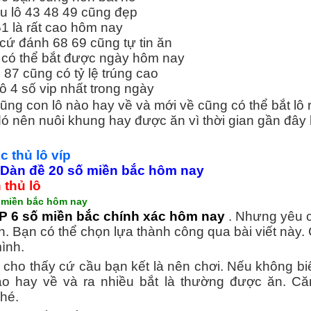
ầu lô 43 48 49 cũng đẹp
1 là rất cao hôm nay
 cứ đánh 68 69 cũng tự tin ăn
 có thể bắt được ngày hôm nay
 87 cũng có tỷ lệ trúng cao
ô 4 số vip nhất trong ngày
ng con lô nào hay về và mới về cũng có thể bắt lô rơi
dó nên nuôi khung hay được ăn vì thời gian gần đâ
c thủ lô víp
Dàn đề 20 số miền bắc hôm nay
 thủ lô
 miền bắc
hôm nay
IP 6 số miền bắc chính xác
hôm nay
. Nhưng yêu 
n. Bạn có thể chọn lựa thành công qua bài viết này
mình.
ho thấy cứ cầu bạn kết là nên chơi. Nếu không biế
ào hay về và ra nhiều bắt là thường được ăn. Căn
hé.