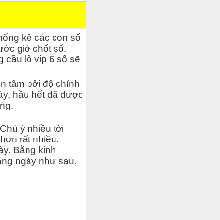
thống kê các con số
ước giờ chốt sổ.
 cầu lô vip 6 số sẽ
n tâm bởi độ chính
này, hầu hết đã được
ợng.
Chú ý nhiều tới
hơn rất nhiều.
ày. Bằng kinh
ằng ngày như sau.