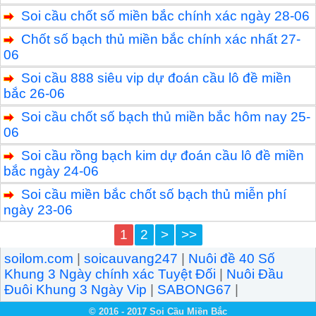
Soi cầu chốt số miền bắc chính xác ngày 28-06
Chốt số bạch thủ miền bắc chính xác nhất 27-
06
Soi cầu 888 siêu vip dự đoán cầu lô đề miền
bắc 26-06
Soi cầu chốt số bạch thủ miền bắc hôm nay 25-
06
Soi cầu rồng bạch kim dự đoán cầu lô đề miền
bắc ngày 24-06
Soi cầu miền bắc chốt số bạch thủ miễn phí
ngày 23-06
1
2
>
>>
soilom.com
|
soicauvang247
|
Nuôi đề 40 Số
Khung 3 Ngày chính xác Tuyệt Đối
|
Nuôi Đầu
Đuôi Khung 3 Ngày Vip
|
SABONG67
|
© 2016 - 2017 Soi Cầu Miền Bắc