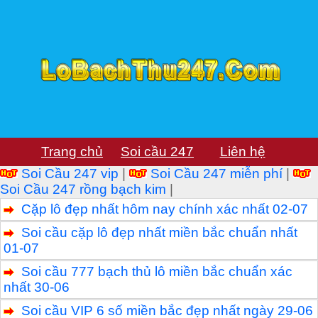
Trang chủ
Soi cầu 247
Liên hệ
Soi Cầu 247 vip
|
Soi Cầu 247 miễn phí
|
Soi Cầu 247 rồng bạch kim
|
Cặp lô đẹp nhất hôm nay chính xác nhất 02-07
Soi cầu cặp lô đẹp nhất miền bắc chuẩn nhất
01-07
Soi cầu 777 bạch thủ lô miền bắc chuẩn xác
nhất 30-06
Soi cầu VIP 6 số miền bắc đẹp nhất ngày 29-06