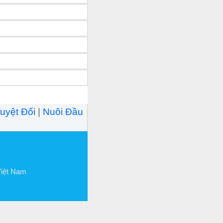
uyệt Đối
|
Nuôi Đầu
Việt Nam