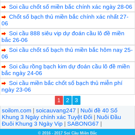
Soi cầu chốt số miền bắc chính xác ngày 28-06
Chốt số bạch thủ miền bắc chính xác nhất 27-
06
Soi cầu 888 siêu vip dự đoán cầu lô đề miền
bắc 26-06
Soi cầu chốt số bạch thủ miền bắc hôm nay 25-
06
Soi cầu rồng bạch kim dự đoán cầu lô đề miền
bắc ngày 24-06
Soi cầu miền bắc chốt số bạch thủ miễn phí
ngày 23-06
1
2
3
soilom.com
|
soicauvang247
|
Nuôi đề 40 Số
Khung 3 Ngày chính xác Tuyệt Đối
|
Nuôi Đầu
Đuôi Khung 3 Ngày Vip
|
SABONG67
|
© 2016 - 2017 Soi Cầu Miền Bắc