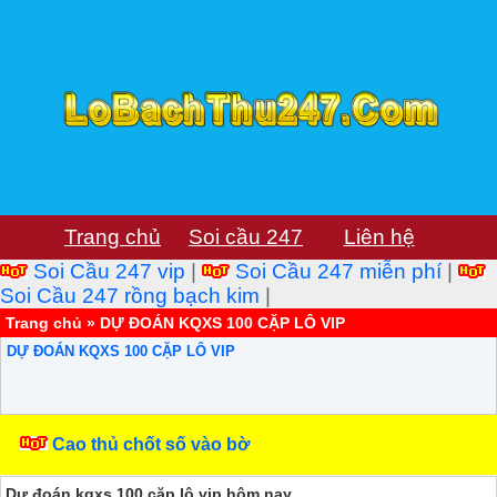
Trang chủ
Soi cầu 247
Liên hệ
Soi Cầu 247 vip
|
Soi Cầu 247 miễn phí
|
Soi Cầu 247 rồng bạch kim
|
Trang chủ
»
DỰ ĐOÁN KQXS 100 CẶP LÔ VIP
DỰ ĐOÁN KQXS 100 CẶP LÔ VIP
Cao thủ chốt số vào bờ
Dự đoán kqxs 100 cặp lô vip hôm nay