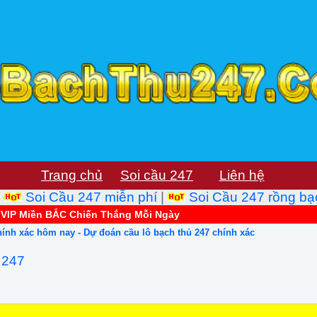
Trang chủ
Soi cầu 247
Liên hệ
|
Soi Cầu 247 miễn phí
|
Soi Cầu 247 rồng bạ
 VIP Miền BẮC Chiến Thắng Mỗi Ngày
hính xác hôm nay - Dự đoán cầu lô bạch thủ 247 chính xác
 247