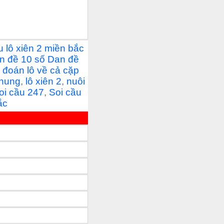
 lô xiên 2 miền bắc
n đề 10 số Dan đề
 đoán lô về cả cặp
khung
,
lô xiên 2
,
nuôi
oi cầu 247
,
Soi cầu
ắc