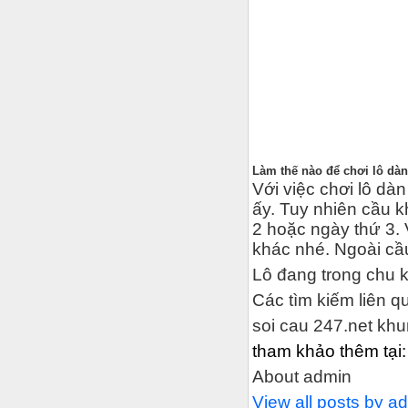
Làm thế nào để chơi lô dàn
Với việc chơi lô dàn
ấy. Tuy nhiên cầu k
2 hoặc ngày thứ 3. V
khác nhé. Ngoài cầ
Lô đang trong chu kỳ
Các tìm kiếm liên 
soi cau 247.net kh
tham khảo thêm tại
About admin
View all posts by a