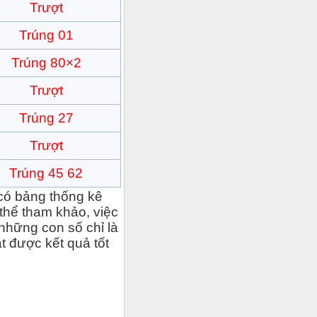
Trượt
Trúng 01
Trúng 80×2
Trượt
Trúng 27
Trượt
Trúng 45 62
có bảng thống kê
thể tham khảo, việc
những con số chỉ là
 được kết quả tốt