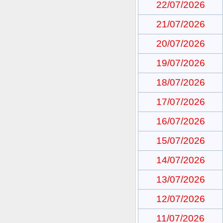
22/07/2026
21/07/2026
20/07/2026
19/07/2026
18/07/2026
17/07/2026
16/07/2026
15/07/2026
14/07/2026
13/07/2026
12/07/2026
11/07/2026