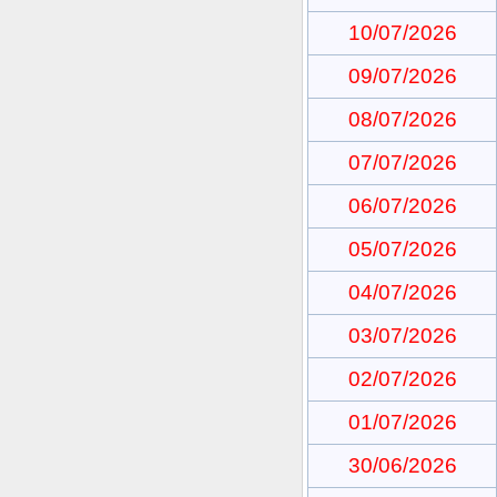
10/07/2026
09/07/2026
08/07/2026
07/07/2026
06/07/2026
05/07/2026
04/07/2026
03/07/2026
02/07/2026
01/07/2026
30/06/2026