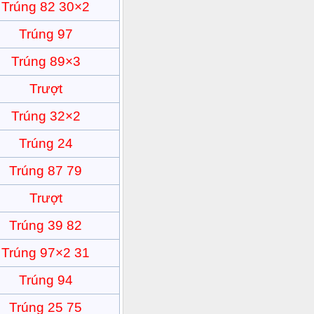
Trúng 82 30×2
Trúng 97
Trúng 89×3
Trượt
Trúng 32×2
Trúng 24
Trúng 87 79
Trượt
Trúng 39 82
Trúng 97×2 31
Trúng 94
Trúng 25 75