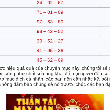
24 – 92 – 67
71 – 01 – 09
97 – 63 – 80
98 – 42 – 52
30 – 52 – 27
41 – 95 – 36
45 – 62 – 09
c hiệu quả quả của chuyên mục này. chúng tôi sẻ 
i, cũng như chốt số công khai để mọi người đều có 
ào mục đích cá nhân. các bạn nên cân nhắc kỹ. bởi 
 không đảm bảo chúng sẻ nổ 100%. chúc các bạn đạt