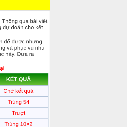
. Thông qua bài viết
g dự đoán cho kết
iên để được những
ứng và phục vụ nhu
c này. Đưa ra
ại
KẾT QUẢ
Chờ kết quả
Trúng 54
Trượt
Trúng 10×2