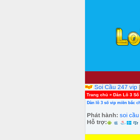
Soi Cầu 247 vip
Trang chủ
»
Dàn Lô 3 Số
Dàn lô 3 số vip miền bắc c
Phát hành:
soi cầu
Hỗ trợ: