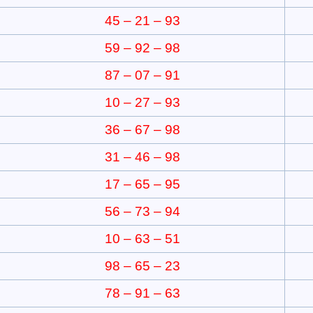
45 – 21 – 93
59 – 92 – 98
87 – 07 – 91
10 – 27 – 93
36 – 67 – 98
31 – 46 – 98
17 – 65 – 95
56 – 73 – 94
10 – 63 – 51
98 – 65 – 23
78 – 91 – 63