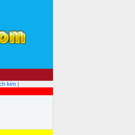
ch kim
|