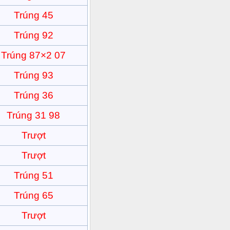
Trúng 45
Trúng 92
Trúng 87×2 07
Trúng 93
Trúng 36
Trúng 31 98
Trượt
Trượt
Trúng 51
Trúng 65
Trượt