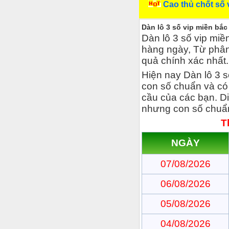
Cao thủ chốt số
Dàn lô 3 số vip miền bắc
Dàn lô 3 số vip miề
hàng ngày, Từ phân
quả chính xác nhất.
Hiện nay Dàn lô 3 
con số chuẩn và có
cầu của các bạn. D
nhưng con số chuẩn
T
NGÀY
07/08/2026
06/08/2026
05/08/2026
04/08/2026