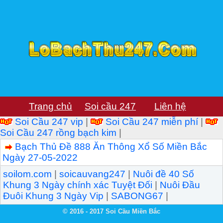
Trang chủ
Soi cầu 247
Liên hệ
Soi Cầu 247 vip
|
Soi Cầu 247 miễn phí
|
Soi Cầu 247 rồng bạch kim
|
Bạch Thủ Đề 888 Ăn Thông Xổ Số Miền Bắc
Ngày 27-05-2022
soilom.com
|
soicauvang247
|
Nuôi đề 40 Số
Khung 3 Ngày chính xác Tuyệt Đối
|
Nuôi Đầu
Đuôi Khung 3 Ngày Vip
|
SABONG67
|
© 2016 - 2017 Soi Cầu Miền Bắc