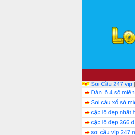
Soi Cầu 247 vip
Dàn lô 4 số miền
Soi cầu xổ số m
cặp lô đẹp nhất
cặp lô đẹp 366 
soi cầu víp 247 