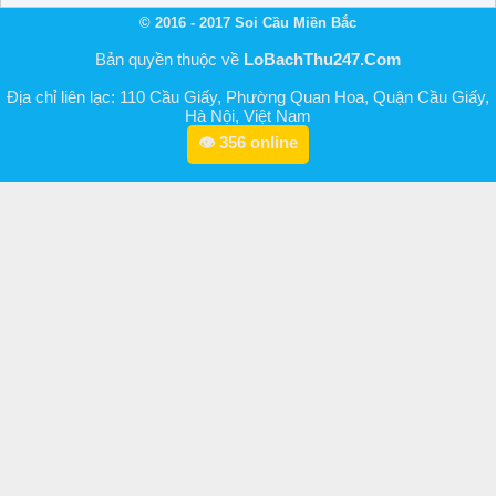
© 2016 - 2017 Soi Cầu Miền Bắc
Bản quyền thuộc về
LoBachThu247.Com
Địa chỉ liên lạc: 110 Cầu Giấy, Phường Quan Hoa, Quận Cầu Giấy,
Hà Nội, Việt Nam
👁️
356
online