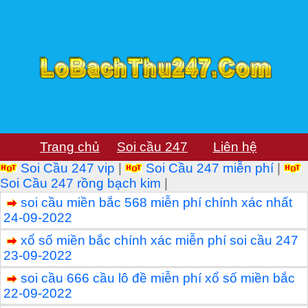
Trang chủ
Soi cầu 247
Liên hệ
Soi Cầu 247 vip
|
Soi Cầu 247 miễn phí
|
Soi Cầu 247 rồng bạch kim
|
soi cầu miền bắc 568 miễn phí chính xác nhất
24-09-2022
xổ số miền bắc chính xác miễn phí soi cầu 247
23-09-2022
soi cầu 666 cầu lô đề miễn phí xổ số miền bắc
22-09-2022