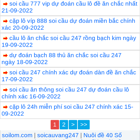
soi cầu 777 vip dự đoán cầu lô đề ăn chắc nhất
21-09-2022
cặp lô víp 888 soi cầu dự đoán miền bắc chính
xác 20-09-2022
cầu lô ăn chắc soi cầu 247 rồng bạch kim ngày
19-09-2022
dự đoán bạch 88 thủ ăn chắc soi cầu 247
ngày 18-09-2022
soi cầu 247 chính xác dự đoán dàn đề ăn chắc
17-09-2022
soi cầu ăn thông soi cầu 247 dự đoán cầu lô
chính xác 16-09-2022
cặp lô 24h miễn phí soi cầu 247 chính xác 15-
09-2022
1
2
>
>>
soilom.com
|
soicauvang247
|
Nuôi đề 40 Số