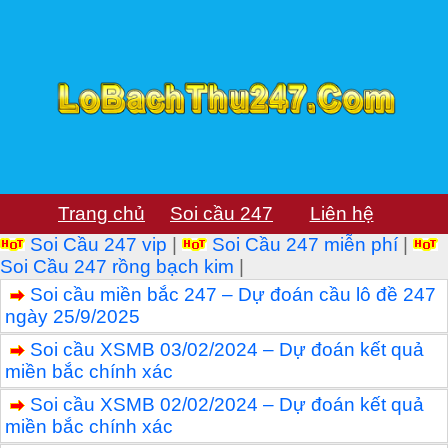
Trang chủ
Soi cầu 247
Liên hệ
Soi Cầu 247 vip
|
Soi Cầu 247 miễn phí
|
Soi Cầu 247 rồng bạch kim
|
Soi cầu miền bắc 247 – Dự đoán cầu lô đề 247
ngày 25/9/2025
Soi cầu XSMB 03/02/2024 – Dự đoán kết quả
miền bắc chính xác
Soi cầu XSMB 02/02/2024 – Dự đoán kết quả
miền bắc chính xác