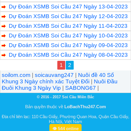
Dự Đoán XSMB Soi Cầu 247 Ngày 13-04-2023
Dự Đoán XSMB Soi Cầu 247 Ngày 12-04-2023
Dự Đoán XSMB Soi Cầu 247 Ngày 11-04-2023
Dự Đoán XSMB Soi Cầu 247 Ngày 10-04-2023
Dự Đoán XSMB Soi Cầu 247 Ngày 09-04-2023
Dự Đoán XSMB Soi Cầu 247 Ngày 08-04-2023
1
2
soilom.com
|
soicauvang247
|
Nuôi đề 40 Số
Khung 3 Ngày chính xác Tuyệt Đối
|
Nuôi Đầu
Đuôi Khung 3 Ngày Vip
|
SABONG67
|
© 2016 - 2017 Soi Cầu Miền Bắc
Bản quyền thuộc về
LoBachThu247.Com
Địa chỉ liên lạc: 110 Cầu Giấy, Phường Quan Hoa, Quận Cầu Giấy,
Hà Nội, Việt Nam
👁️
544
online