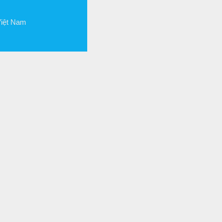
Việt Nam