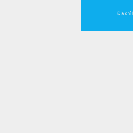
Địa chỉ