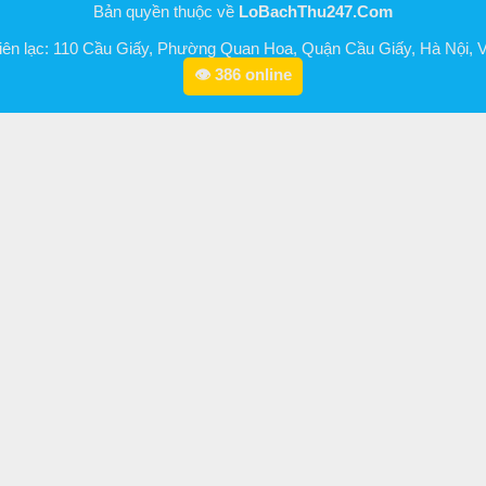
Bản quyền thuộc về
LoBachThu247.Com
 liên lạc: 110 Cầu Giấy, Phường Quan Hoa, Quận Cầu Giấy, Hà Nội, 
👁️
386
online