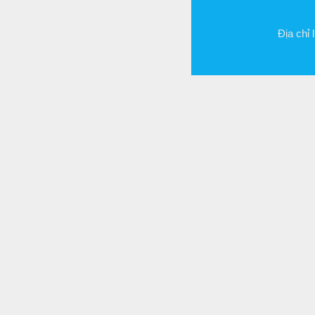
Địa chỉ