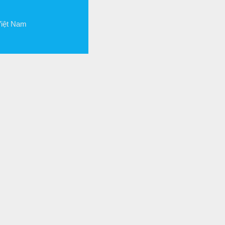
Việt Nam