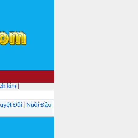
ch kim
|
uyệt Đối
|
Nuôi Đầu