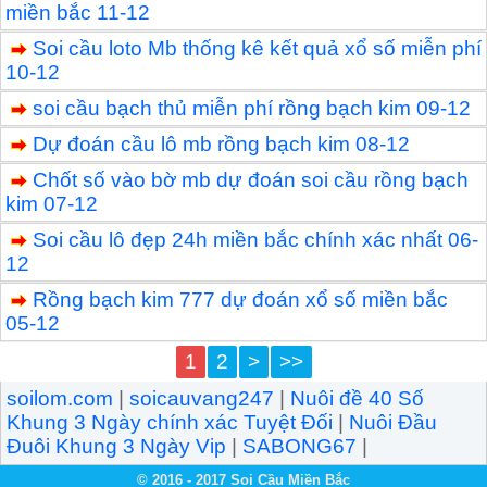
miền bắc 11-12
Soi cầu loto Mb thống kê kết quả xổ số miễn phí
10-12
soi cầu bạch thủ miễn phí rồng bạch kim 09-12
Dự đoán cầu lô mb rồng bạch kim 08-12
Chốt số vào bờ mb dự đoán soi cầu rồng bạch
kim 07-12
Soi cầu lô đẹp 24h miền bắc chính xác nhất 06-
12
Rồng bạch kim 777 dự đoán xổ số miền bắc
05-12
1
2
>
>>
soilom.com
|
soicauvang247
|
Nuôi đề 40 Số
Khung 3 Ngày chính xác Tuyệt Đối
|
Nuôi Đầu
Đuôi Khung 3 Ngày Vip
|
SABONG67
|
© 2016 - 2017 Soi Cầu Miền Bắc