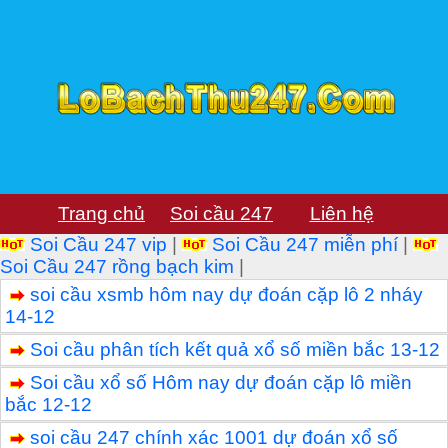
Trang chủ
Soi cầu 247
Liên hệ
Soi Cầu 247 vip
|
Soi Cầu 247 miễn phí
|
Soi Cầu 247 rồng bạch kim
|
soi cầu xsmb hôm nay dự đoán cặp lô 2 nháy
14-12
Soi cầu phân tích kết quả xổ số miền bắc 13-12
Soi cầu xổ số Hôm nay dự đoán cặp lô miền
bắc 12-12
soi cầu 247 chính xác 1001 dự đoán xổ số