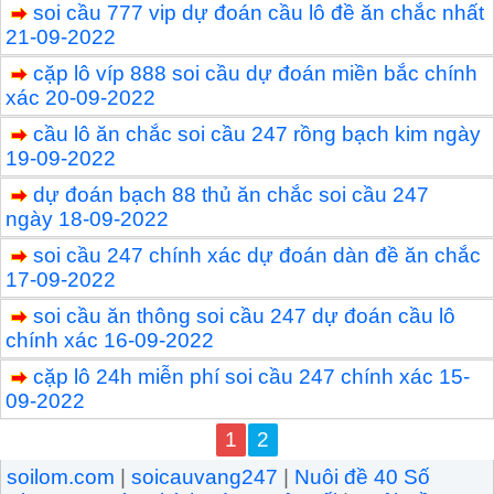
soi cầu 777 vip dự đoán cầu lô đề ăn chắc nhất
21-09-2022
cặp lô víp 888 soi cầu dự đoán miền bắc chính
xác 20-09-2022
cầu lô ăn chắc soi cầu 247 rồng bạch kim ngày
19-09-2022
dự đoán bạch 88 thủ ăn chắc soi cầu 247
ngày 18-09-2022
soi cầu 247 chính xác dự đoán dàn đề ăn chắc
17-09-2022
soi cầu ăn thông soi cầu 247 dự đoán cầu lô
chính xác 16-09-2022
cặp lô 24h miễn phí soi cầu 247 chính xác 15-
09-2022
1
2
soilom.com
|
soicauvang247
|
Nuôi đề 40 Số