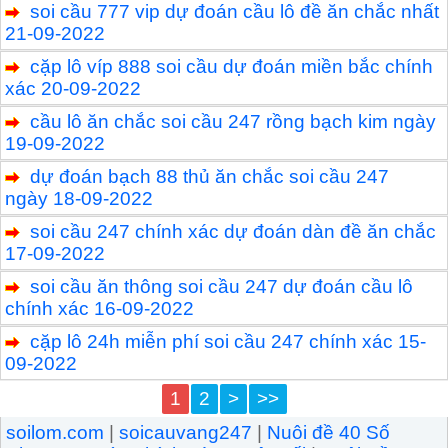
soi cầu 777 vip dự đoán cầu lô đề ăn chắc nhất
21-09-2022
cặp lô víp 888 soi cầu dự đoán miền bắc chính
xác 20-09-2022
cầu lô ăn chắc soi cầu 247 rồng bạch kim ngày
19-09-2022
dự đoán bạch 88 thủ ăn chắc soi cầu 247
ngày 18-09-2022
soi cầu 247 chính xác dự đoán dàn đề ăn chắc
17-09-2022
soi cầu ăn thông soi cầu 247 dự đoán cầu lô
chính xác 16-09-2022
cặp lô 24h miễn phí soi cầu 247 chính xác 15-
09-2022
1
2
>
>>
soilom.com
|
soicauvang247
|
Nuôi đề 40 Số