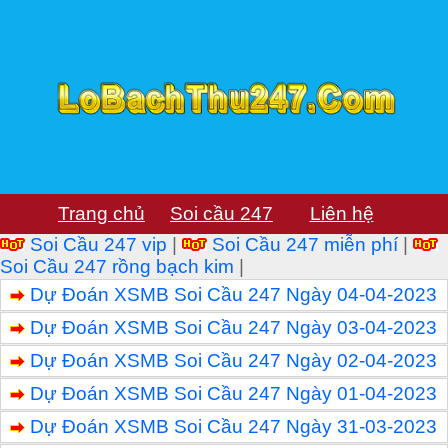
Trang chủ
Soi cầu 247
Liên hệ
Soi Cầu 247 vip
|
Soi Cầu 247 miễn phí
|
Soi Cầu 247 rồng bạch kim
|
Dự Đoán XSMB Soi Cầu 247 Ngày 04-04-2023
Dự Đoán XSMB Soi Cầu 247 Ngày 03-04-2023
Dự Đoán XSMB Soi Cầu 247 Ngày 02-04-2023
Dự Đoán XSMB Soi Cầu 247 Ngày 01-04-2023
Dự Đoán XSMB Soi Cầu 247 Ngày 31-03-2023