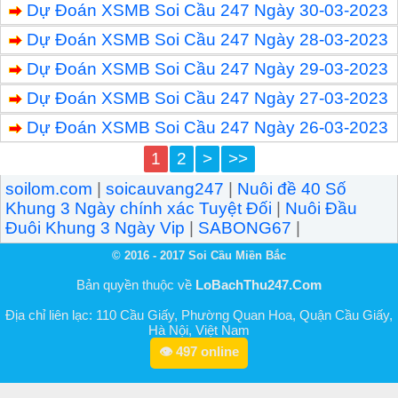
Dự Đoán XSMB Soi Cầu 247 Ngày 30-03-2023
Dự Đoán XSMB Soi Cầu 247 Ngày 28-03-2023
Dự Đoán XSMB Soi Cầu 247 Ngày 29-03-2023
Dự Đoán XSMB Soi Cầu 247 Ngày 27-03-2023
Dự Đoán XSMB Soi Cầu 247 Ngày 26-03-2023
1
2
>
>>
soilom.com
|
soicauvang247
|
Nuôi đề 40 Số
Khung 3 Ngày chính xác Tuyệt Đối
|
Nuôi Đầu
Đuôi Khung 3 Ngày Vip
|
SABONG67
|
© 2016 - 2017 Soi Cầu Miền Bắc
Bản quyền thuộc về
LoBachThu247.Com
Địa chỉ liên lạc: 110 Cầu Giấy, Phường Quan Hoa, Quận Cầu Giấy,
Hà Nội, Việt Nam
👁️
497
online