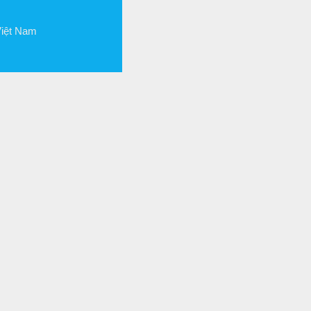
Việt Nam