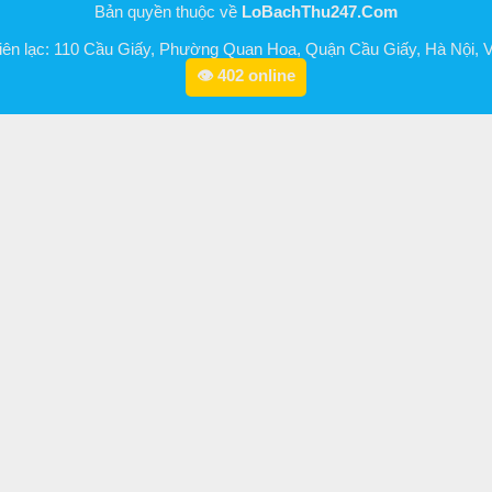
Bản quyền thuộc về
LoBachThu247.Com
 liên lạc: 110 Cầu Giấy, Phường Quan Hoa, Quận Cầu Giấy, Hà Nội, 
👁️
402
online