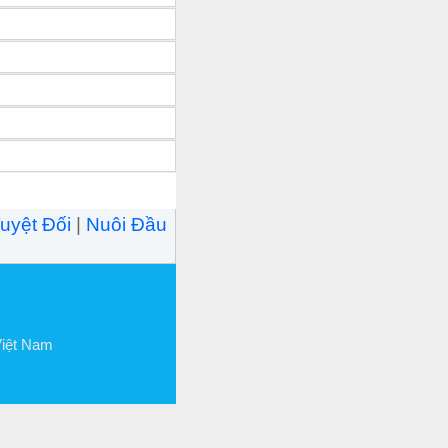
uyệt Đối
|
Nuôi Đầu
Việt Nam