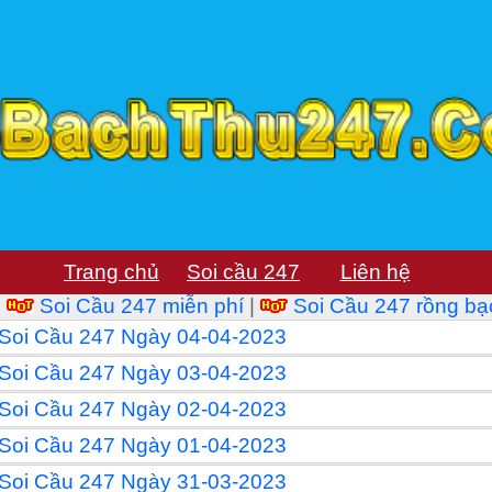
Trang chủ
Soi cầu 247
Liên hệ
|
Soi Cầu 247 miễn phí
|
Soi Cầu 247 rồng bạ
oi Cầu 247 Ngày 04-04-2023
oi Cầu 247 Ngày 03-04-2023
oi Cầu 247 Ngày 02-04-2023
oi Cầu 247 Ngày 01-04-2023
oi Cầu 247 Ngày 31-03-2023