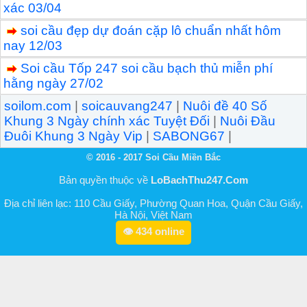
xác 03/04
soi cầu đẹp dự đoán cặp lô chuẩn nhất hôm
nay 12/03
Soi cầu Tốp 247 soi cầu bạch thủ miễn phí
hằng ngày 27/02
soilom.com
|
soicauvang247
|
Nuôi đề 40 Số
Khung 3 Ngày chính xác Tuyệt Đối
|
Nuôi Đầu
Đuôi Khung 3 Ngày Vip
|
SABONG67
|
© 2016 - 2017 Soi Cầu Miền Bắc
Bản quyền thuộc về
LoBachThu247.Com
Địa chỉ liên lạc: 110 Cầu Giấy, Phường Quan Hoa, Quận Cầu Giấy,
Hà Nội, Việt Nam
👁️
434
online