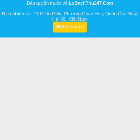
Bản quyền thuộc về
LoBachThu247.Com
Địa chỉ liên lạc: 110 Cầu Giấy, Phường Quan Hoa, Quận Cầu Giấy,
Hà Nội, Việt Nam
👁️
507
online