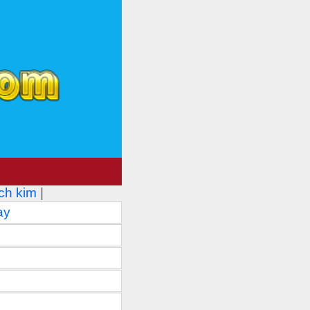
ch kim
|
ay