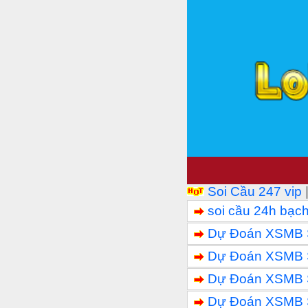
Soi Cầu 247 vip
soi cầu 24h bạch
Dự Đoán XSMB S
Dự Đoán XSMB S
Dự Đoán XSMB S
Dự Đoán XSMB S