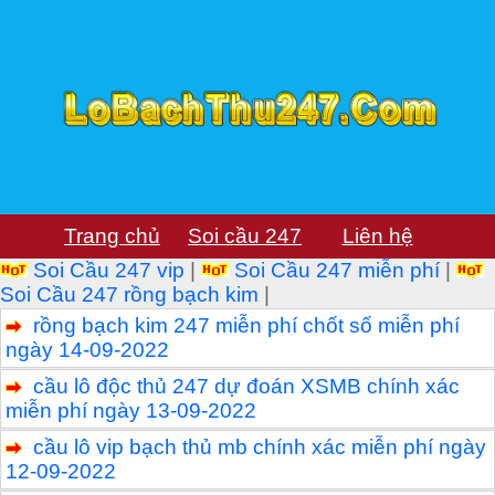
Trang chủ
Soi cầu 247
Liên hệ
Soi Cầu 247 vip
|
Soi Cầu 247 miễn phí
|
Soi Cầu 247 rồng bạch kim
|
rồng bạch kim 247 miễn phí chốt số miễn phí
ngày 14-09-2022
cầu lô độc thủ 247 dự đoán XSMB chính xác
miễn phí ngày 13-09-2022
cầu lô vip bạch thủ mb chính xác miễn phí ngày
12-09-2022