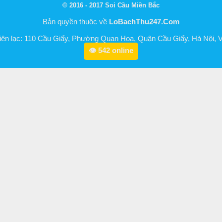
© 2016 - 2017 Soi Cầu Miền Bắc
Bản quyền thuộc về
LoBachThu247.Com
 liên lạc: 110 Cầu Giấy, Phường Quan Hoa, Quận Cầu Giấy, Hà Nội, 
👁️
542
online