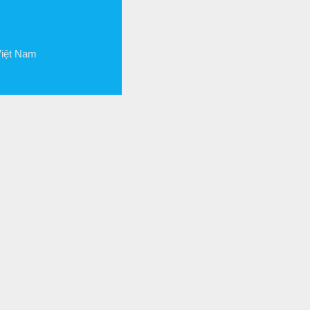
Việt Nam