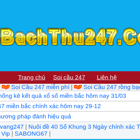
Trang chủ
Soi cầu 247
Liên hệ
|
Soi Cầu 247 miễn phí
|
Soi Cầu 247 rồng bạ
thống kê kết quả xổ số miền bắc hôm nay 31/03
247 miền bắc chính xác hôm nay 29-12
phương pháp đánh hiệu quả
uvang247
|
Nuôi đề 40 Số Khung 3 Ngày chính xác T
 Vip
|
SABONG67
|