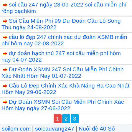
soi cầu 247 ngày 28-09-2022 soi cầu miễn phí
rồng bạchkim
Soi Cầu Miễn Phí 99 Dự Đoán Cầu Lô Song
Thủ ngày 24-08-2022
cầu lô đẹp 247 chính xác dự đoán XSMB miễn
phí hôm nay 02-08-2022
dự đoán bạch thủ 247 soi cầu miễn phí hôm
nay 04-07-2022
Dự Đoán XSMN 247 Soi Cầu Miễn Phí Chính
Xác Nhất Hôm Nay 01-07-2022
Cầu Lô Đẹp Chính Xác Khả Năng Ra Cao Nhất
Hôm Nay 29-06-2022
Dự Đoán XSMN Soi Cầu Miễn Phí Chính Xác
Hôm Nay ngày 27-06-2022
1
2
3
soilom.com
|
soicauvang247
|
Nuôi đề 40 Số