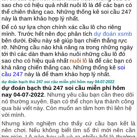
sao cho có hiệu quả nhất nuôi lô là để các bạn có
thể chiên thăng cao. Những thống kê soi cầu 247
này là tham khảo hợp lý nhất.
Để có sự lựa chọn chính xác cầu lô cho riêng
mình. Trước hết nên đọc phân tích
dự đoán xsmb
bên dưới. Điều này sẽ giúp bạn chiến thắng rực
rỡ. Những cầu nào khả năng ra trong những ngày
tới thì các dàn tham khảo nuôi những cầu lô đó
sao cho có hiệu quả nhất
nuôi lô
là để các bạn có
khả năng chiến thắng cao. Những thống kê
soi
cầu 247
này là để tham khảo hợp lý nhất.
dự đoán bạch thủ 247 soi cầu miễn phí hôm nay 04-07-2022
dự đoán bạch thủ 247 soi cầu miễn phí hôm
nay 04-07-2022
. Nhưng yêu cầu bạn cần theo dõi
nó thường xuyên. Bạn có thể chọn lựa thành công
qua bài viết này. Còn muốn an tâm hơn thì liên hệ
với mình.
Nhưng kinh nghiệm cho thấy cứ cầu bạn kết là
nên chơi. Nếu không biết tìm số thì mới nên cần
trợ giúp. Lô nào hay về và ra nhiều bắt là thường