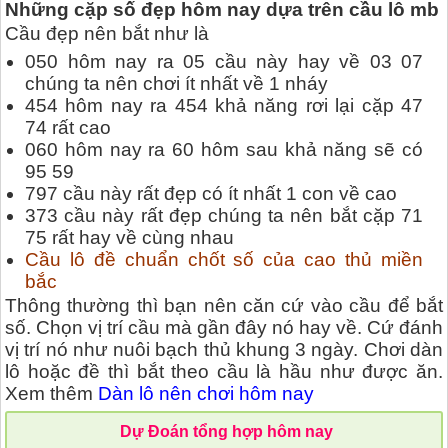
Những cặp số đẹp hôm nay dựa trên cầu lô mb
Cầu đẹp nên bắt như là
050 hôm nay ra 05 cầu này hay về 03 07
chúng ta nên chơi ít nhất về 1 nháy
454 hôm nay ra 454 khả năng rơi lại cặp 47
74 rất cao
060 hôm nay ra 60 hôm sau khả năng sẽ có
95 59
797 cầu này rất đẹp có ít nhất 1 con về cao
373 cầu này rất đẹp chúng ta nên bắt cặp 71
75 rất hay về cùng nhau
Cầu lô đề chuẩn chốt số của cao thủ miền
bắc
Thông thường thì bạn nên căn cứ vào cầu để bắt
số. Chọn vị trí cầu mà gần đây nó hay về. Cứ đánh
vị trí nó như nuôi bạch thủ khung 3 ngày. Chơi dàn
lô hoặc đề thì bắt theo cầu là hầu như được ăn.
Xem thêm
Dàn lô nên chơi hôm nay
Dự Đoán tổng hợp hôm nay