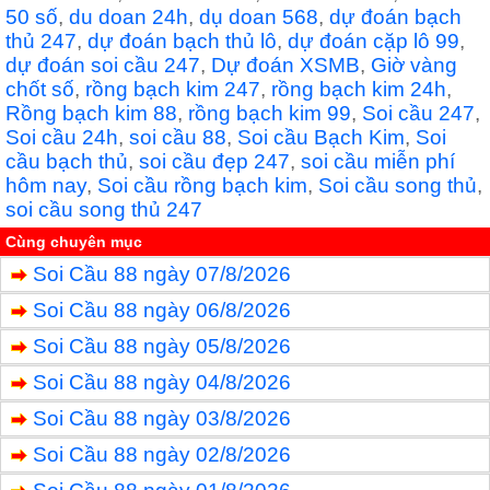
o
e
50 số
,
du doan 24h
,
dụ doan 568
,
dự đoán bạch
o
thủ 247
,
dự đoán bạch thủ lô
,
dự đoán cặp lô 99
,
k
dự đoán soi cầu 247
,
Dự đoán XSMB
,
Giờ vàng
chốt số
,
rồng bạch kim 247
,
rồng bạch kim 24h
,
Rồng bạch kim 88
,
rồng bạch kim 99
,
Soi cầu 247
,
Soi cầu 24h
,
soi cầu 88
,
Soi cầu Bạch Kim
,
Soi
cầu bạch thủ
,
soi cầu đẹp 247
,
soi cầu miễn phí
hôm nay
,
Soi cầu rồng bạch kim
,
Soi cầu song thủ
,
soi cầu song thủ 247
Cùng chuyên mục
Soi Cầu 88 ngày 07/8/2026
Soi Cầu 88 ngày 06/8/2026
Soi Cầu 88 ngày 05/8/2026
Soi Cầu 88 ngày 04/8/2026
Soi Cầu 88 ngày 03/8/2026
Soi Cầu 88 ngày 02/8/2026