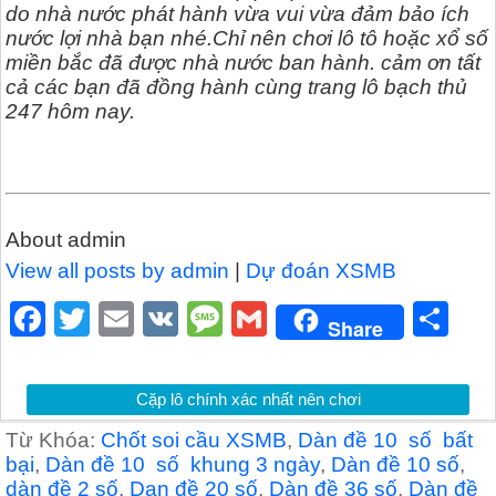
do nhà nước phát hành vừa vui vừa đảm bảo ích
nước lợi nhà bạn nhé.
Chỉ nên chơi lô tô hoặc xổ số
miền bắc đã được nhà nước ban hành. cảm ơn tất
cả các bạn đã đồng hành cùng trang lô bạch thủ
247
hôm
nay.
About admin
View all posts by admin
|
Dự đoán XSMB
F
T
E
V
M
G
S
Share
a
wi
m
K
e
m
h
c
tt
ail
ss
ail
ar
Cặp lô chính xác nhất nên chơi
e
er
a
e
Từ Khóa:
Chốt soi cầu XSMB
,
Dàn đề 10 số bất
b
g
bại
,
Dàn đề 10 số khung 3 ngày
,
Dàn đề 10 số
,
dàn đề 2 số
,
Dan đề 20 số
,
Dàn đề 36 số
,
Dàn đề