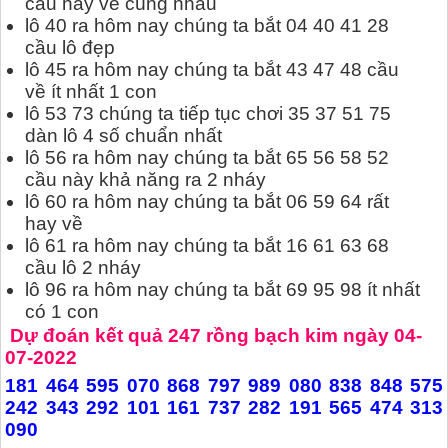
cầu hay về cùng nhau
lô 40 ra hôm nay chúng ta bắt 04 40 41 28
cầu lô đẹp
lô 45 ra hôm nay chúng ta bắt 43 47 48 cầu
về ít nhất 1 con
lô 53 73 chúng ta tiếp tục chơi 35 37 51 75
dàn lô 4 số chuẩn nhất
lô 56 ra hôm nay chúng ta bắt 65 56 58 52
cầu này khả năng ra 2 nháy
lô 60 ra hôm nay chúng ta bắt 06 59 64 rất
hay về
lô 61 ra hôm nay chúng ta bắt 16 61 63 68
cầu lô 2 nháy
lô 96 ra hôm nay chúng ta bắt 69 95 98 ít nhất
có 1 con
Dự đoán kết quả 247 rồng bạch kim ngày 04-
07-2022
181 464 595 070 868 797 989 080 838 848 575
242 343 292 101 161 737 282 191 565 474 313
090