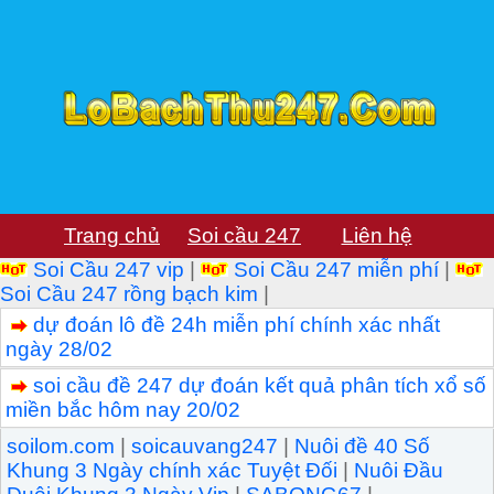
Trang chủ
Soi cầu 247
Liên hệ
Soi Cầu 247 vip
|
Soi Cầu 247 miễn phí
|
Soi Cầu 247 rồng bạch kim
|
dự đoán lô đề 24h miễn phí chính xác nhất
ngày 28/02
soi cầu đề 247 dự đoán kết quả phân tích xổ số
miền bắc hôm nay 20/02
soilom.com
|
soicauvang247
|
Nuôi đề 40 Số
Khung 3 Ngày chính xác Tuyệt Đối
|
Nuôi Đầu