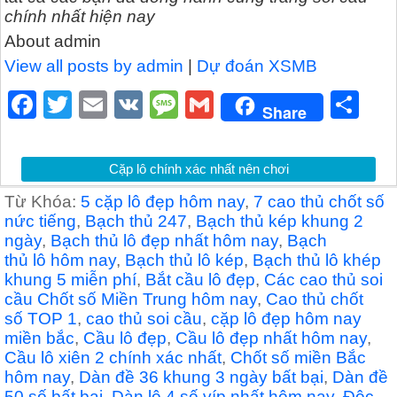
chính nhất hiện nay
About admin
View all posts by admin
|
Dự đoán XSMB
F
T
E
V
M
G
S
Share
a
wi
m
K
e
m
h
c
tt
ail
ss
ail
ar
Cặp lô chính xác nhất nên chơi
e
er
a
e
Từ Khóa:
5 cặp lô đẹp hôm nay
,
7 cao thủ chốt số
b
g
nức tiếng
,
Bạch thủ 247
,
Bạch thủ kép khung 2
o
e
ngày
,
Bạch thủ lô đẹp nhất hôm nay
,
Bạch
thủ lô hôm nay
,
Bạch thủ lô kép
,
Bạch thủ lô khép
o
khung 5 miễn phí
,
Bắt cầu lô đẹp
,
Các cao thủ soi
k
cầu Chốt số Miền Trung hôm nay
,
Cao thủ chốt
số TOP 1
,
cao thủ soi cầu
,
cặp lô đẹp hôm nay
miền bắc
,
Cầu lô đẹp
,
Cầu lô đẹp nhất hôm nay
,
Cầu lô xiên 2 chính xác nhất
,
Chốt số miền Bắc
hôm nay
,
Dàn đề 36 khung 3 ngày bất bại
,
Dàn đề
50 số bất bại
,
Dàn lô 4 số víp nhất hôm nay
,
Độc