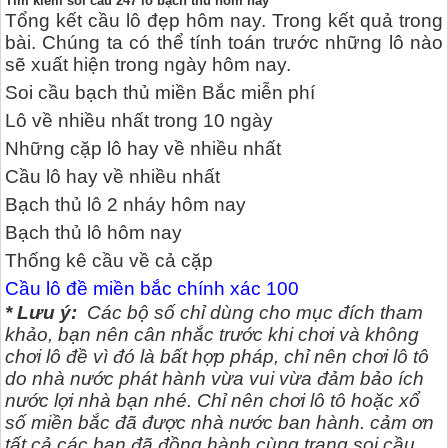
Tìm kiếm soi cầu 247 lô bạch thủ hôm nay
Tổng kết cầu lô đẹp hôm nay. Trong kết quả trong
bài. Chúng ta có thể tính toán trước những lô nào
sẽ xuất hiện trong ngày hôm nay.
Soi cầu bạch thủ miền Bắc miễn phí
Lô về nhiều nhất trong 10 ngày
Những cặp lô hay về nhiều nhất
Cầu lô hay về nhiều nhất
Bạch thủ lô 2 nháy hôm nay
Bạch thủ lô hôm nay
Thống kê cầu về cả cặp
Cầu lô đề miền bắc chính xác 100
*
Lưu ý:
Các bộ số chỉ dùng cho mục đích tham
khảo, bạn nên cân nhắc trước khi chơi và không
chơi lô đề vì đó là bất hợp pháp, chỉ nên chơi lô tô
do nhà nước phát hành vừa vui vừa đảm bảo ích
nước lợi nhà bạn nhé.
Chỉ nên chơi lô tô hoặc xổ
số miền bắc đã được nhà nước ban hành. cảm ơn
tất cả các bạn đã đồng hành cùng trang soi cầu