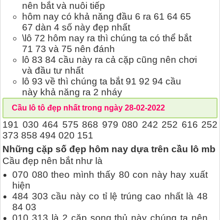
nên bắt và nuôi tiếp
hôm nay có khả năng đầu 6 ra 61 64 65
67 dàn 4 số này đẹp nhất
\lô 72 hôm nay ra thì chúng ta có thể bắt
71 73 và 75 nên đánh
lô 83 84 cầu này ra cả cặp cũng nên chơi
và đầu tư nhất
lô 93 về thì chúng ta bắt 91 92 94 cầu
này khả năng ra 2 nháy
Cầu lô tô đẹp nhất trong ngày 28-02-2022
191 030 464 575 868 979 080 242 252 616 252
373 858 494 020 151
Những cặp số đẹp hôm nay dựa trên cầu lô mb
Cầu đẹp nên bắt như là
070 080 theo mình thấy 80 con này hay xuất
hiện
484 303 cầu này co tỉ lệ trúng cao nhất là 48
84 03
010 313 là 2 cặp song thủ này chúng ta nên