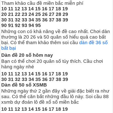
Tham khảo cầu đề miền bắc miễn phí
10 11 12 13 14 15 16 17 18 19
20 21 22 23 24 25 26 27 28 29
30 31 32 33 34 35 36 37 38 39
90 91 92 93 94 95
Những con có khả năng về đề cao nhất. Chơi dàn
thường là 20 26 và 50 quân số hiểu quả cao bất
bại. Có thể tham khảo thêm soi cầu
dàn đề 36 số
bất bại
Dàn đề 20 số hôm nay
Bạn có thể chơi 20 quân số tùy thích. Cầu chơi
hàng ngày nhé
10 11 12 13 14 15 16 17 18 19
30 31 32 33 34 35 36 37 38 39
Dàn đề 50 số XSMB
Những ngày thứ 2 gần đây về giải đặc biết ra như
sau. Có thể căn bắt những đầu lô này. Soi cầu 88
xsmb dự đoán lô đề xổ số miền bắc
10 11 12 13 14 15 16 17 18 19