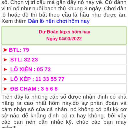
số. Chọn vị trí cầu mà gần đây nó hay về. Cứ đánh
vị trí nó như nuôi bạch thủ khung 3 ngày. Chơi dàn
lô hoặc đề thì bắt theo cầu là hầu như được ăn.
Xem thêm
Dàn lô nên chơi hôm nay
Dự Đoán kqxs hôm nay
Ngày 04/03/2022
➤
BTL: 79
➤
STL: 32 23
➤
LÔ XIÊN : 05 72
➤
LÔ KÉP : 11 33 55 77
➤
ĐB CHẠM : 3 5 6 8
Trên đây là những cặp số được nhận định có khả
năng ra cao nhất hôm nay.do sự phán đoán và
cảm nhận số của cá nhân. nó không có bất kỳ cơ
sở nào để khẳng định có ra hay không. bởi vậy
các bạn nên cân nhắc kỹ. chúc các bạn may