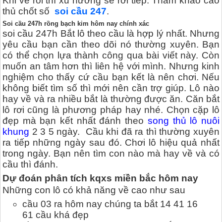
Khi về rôi thì xu hướng sẽ rơi tiếp. Tham khảo cao
thủ chốt số
soi cầu 247
.
Soi cầu 247h rồng bạch kim hôm nay chính xác
soi cầu 247h Bắt lô theo cầu là hợp lý nhất. Nhưng
yêu cầu bạn cần theo dõi nó thường xuyên. Bạn
có thể chọn lựa thành công qua bài viết này. Còn
muốn an tâm hơn thì liên hệ với mình. Nhưng kinh
nghiệm cho thấy cứ cầu bạn kết là nên chơi. Nếu
không biết tìm số thì mới nên cần trợ giúp. Lô nào
hay về và ra nhiều bắt là thường được ăn. Căn bắt
lô rơi cũng là phương pháp hay nhé. Chọn cặp lô
đẹp mà bạn kết nhất đánh theo
song thủ lô nuôi
khung
2 3 5 ngày. Cầu khi đã ra thì thường xuyên
ra tiếp những ngày sau đó. Chơi lô hiệu quả nhất
trong ngày. Bạn nên tìm con nào mà hay về và có
cầu thì đánh.
Dự đoán phân tích kqxs miền bắc hôm nay
Những con lô có khả năng về cao như sau
cầu 03 ra hôm nay chúng ta bắt 14 41 16
61 cầu khá đẹp