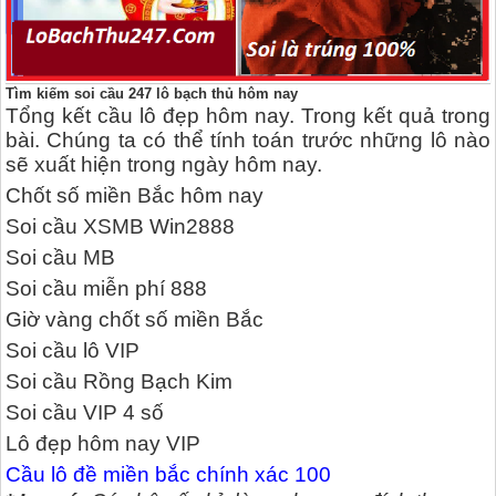
Tìm kiếm soi cầu 247 lô bạch thủ hôm nay
Tổng kết cầu lô đẹp hôm nay. Trong kết quả trong
bài. Chúng ta có thể tính toán trước những lô nào
sẽ xuất hiện trong ngày hôm nay.
Chốt số miền Bắc hôm nay
Soi cầu XSMB Win2888
Soi cầu MB
Soi cầu miễn phí 888
Giờ vàng chốt số miền Bắc
Soi cầu lô VIP
Soi cầu Rồng Bạch Kim
Soi cầu VIP 4 số
Lô đẹp hôm nay VIP
Cầu lô đề miền bắc chính xác 100