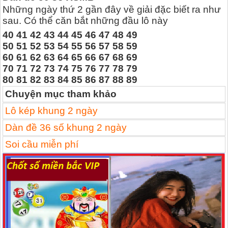
Những ngày thứ 2 gần đây về giải đặc biết ra như
sau. Có thể căn bắt những đầu lô này
40 41 42 43 44 45 46 47 48 49
50 51 52 53 54 55 56 57 58 59
60 61 62 63 64 65 66 67 68 69
70 71 72 73 74 75 76 77 78 79
80 81 82 83 84 85 86 87 88 89
Chuyện mục tham khảo
Lô kép khung 2 ngày
Dàn đề 36 số khung 2 ngày
Soi cầu miễn phí