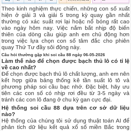
Theo kinh nghiệm thực chiến, những con số xuất
hiện ở giải 3 và giải 5 trong kỳ quay gần nhất
thường có xác suất rơi lại hoặc nổ bóng rất cao
vào ngày hôm nay. Việc nắm bắt nhịp độ biến
thiên của dòng cầu giúp anh em chủ động hơn
trong việc lựa chọn con số tâm đắc cho phiên
quay Thứ Tư đầy sôi động này.
Câu hỏi thường gặp khi soi cầu 88 ngày 06-05-2026
Làm thế nào để chọn được bạch thủ lô có tỉ lệ
về cao nhất?
Để chọn được bạch thủ lô chất lượng, anh em nên
kết hợp giữa bảng thống kê tần suất lô tô và
phương pháp soi cầu bạc nhớ. Đặc biệt, hãy ưu
tiên các con số có nhịp rơi đều từ 3-5 ngày và
tránh các con lô đang ở chu kỳ gan cực đại.
Hệ thống soi cầu 88 dựa trên cơ sở dữ liệu
nào?
Hệ thống của chúng tôi sử dụng thuật toán AI để
phân tích dữ liệu kết quả xổ số miền Bắc trong