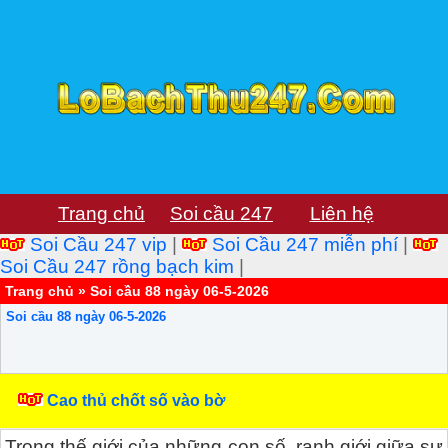
Trang chủ
Soi cầu 247
Liên hệ
Soi Cầu 247 vip
|
Soi Cầu 247 miễn phí
|
Soi Cầu 247 rồng bạch kim
|
Trang chủ
»
Soi cầu 88 ngày 06-5-2026
Soi cầu 88 ngày 06-5-2026
Cao thủ chốt số vào bờ
Trong thế giới của những con số, ranh giới giữa sự