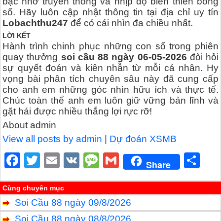
bạc nhớ truyền thống và nhịp độ biến thiên bóng
số. Hãy luôn cập nhật thông tin tại địa chỉ uy tín
Lobachthu247
để có cái nhìn đa chiều nhất.
LỜI KẾT
Hành trình chinh phục những con số trong phiên
quay thưởng
soi cầu 88 ngày 06-05-2026
đòi hỏi
sự quyết đoán và kiên nhẫn từ mỗi cá nhân. Hy
vọng bài phân tích chuyên sâu này đã cung cấp
cho anh em những góc nhìn hữu ích và thực tế.
Chúc toàn thể anh em luôn giữ vững bản lĩnh và
gặt hái được nhiều thắng lợi rực rỡ!
About admin
View all posts by admin
|
Dự đoán XSMB
F
T
E
V
M
G
S
Share
a
wi
m
K
e
m
h
c
tt
ail
ss
ail
ar
Cùng chuyên mục
Soi Cầu 88 ngày 09/8/2026
e
er
a
e
Soi Cầu 88 ngày 08/8/2026