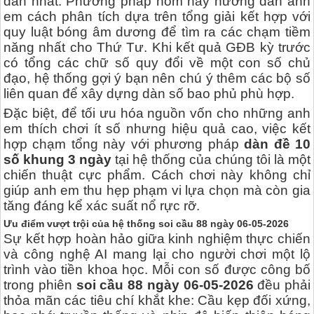
dẫn nhất. Phương pháp hôm nay hướng dẫn anh
em cách phân tích dựa trên tổng giải kết hợp với
quy luật bóng âm dương để tìm ra các chạm tiềm
năng nhất cho Thứ Tư. Khi kết quả GĐB kỳ trước
có tổng các chữ số quy đổi về một con số chủ
đạo, hệ thống gợi ý bạn nên chú ý thêm các bộ số
liên quan để xây dựng dàn số bao phủ phù hợp.
Đặc biệt, để tối ưu hóa nguồn vốn cho những anh
em thích chơi ít số nhưng hiệu quả cao, việc kết
hợp chạm tổng này với phương pháp
dàn đề 10
số khung 3 ngày
tại hệ thống của chúng tôi là một
chiến thuật cực phẩm. Cách chơi này không chỉ
giúp anh em thu hẹp phạm vi lựa chọn mà còn gia
tăng đáng kể xác suất nổ rực rỡ.
Ưu điểm vượt trội của hệ thống soi cầu 88 ngày 06-05-2026
Sự kết hợp hoàn hảo giữa kinh nghiệm thực chiến
và công nghệ AI mang lại cho người chơi một lộ
trình vào tiền khoa học. Mỗi con số được công bố
trong phiên
soi cầu 88 ngày 06-05-2026
đều phải
thỏa mãn các tiêu chí khắt khe: Cầu kẹp đối xứng,