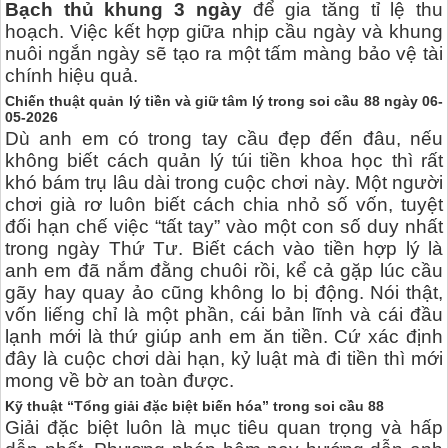
Bạch thủ khung 3 ngày
để gia tăng tỉ lệ thu
hoạch. Việc kết hợp giữa nhịp cầu ngày và khung
nuôi ngắn ngày sẽ tạo ra một tấm màng bảo vệ tài
chính hiệu quả.
Chiến thuật quản lý tiền và giữ tâm lý trong soi cầu 88 ngày 06-
05-2026
Dù anh em có trong tay cầu đẹp đến đâu, nếu
không biết cách quản lý túi tiền khoa học thì rất
khó bám trụ lâu dài trong cuộc chơi này. Một người
chơi già rơ luôn biết cách chia nhỏ số vốn, tuyệt
đối hạn chế việc “tất tay” vào một con số duy nhất
trong ngày Thứ Tư. Biết cách vào tiền hợp lý là
anh em đã nắm đằng chuôi rồi, kể cả gặp lúc cầu
gãy hay quay ảo cũng không lo bị động. Nói thật,
vốn liếng chỉ là một phần, cái bản lĩnh và cái đầu
lạnh mới là thứ giúp anh em ăn tiền. Cứ xác định
đây là cuộc chơi dài hạn, kỷ luật mà đi tiền thì mới
mong về bờ an toàn được.
Kỹ thuật “Tổng giải đặc biệt biến hóa” trong soi cầu 88
Giải đặc biệt luôn là mục tiêu quan trọng và hấp