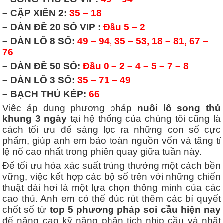
– CẶP XIÊN 2:
35 – 18
– DÀN ĐỀ 20 SỐ VIP :
Đầu
5 – 2
– DÀN LÔ 8 SỐ:
49 – 94, 35 – 53, 18 – 81, 67 –
76
– DÀN ĐỀ 50 SỐ:
Đầu 0 – 2 – 4 – 5 – 7 – 8
– DÀN LÔ 3 SỐ:
35 – 71 – 49
– BẠCH THỦ KÉP:
66
Việc áp dụng phương pháp
nuôi lô song thủ
khung 3 ngày
tại hệ thống của chúng tôi cũng là
cách tối ưu để sàng lọc ra những con số cực
phẩm, giúp anh em bảo toàn nguồn vốn và tăng tỉ
lệ nổ cao nhất trong phiên quay giữa tuần này.
Để tối ưu hóa xác suất trúng thưởng một cách bền
vững, việc kết hợp các bộ số trên với những chiến
thuật dài hơi là một lựa chọn thông minh của các
cao thủ. Anh em có thể đúc rút thêm các bí quyết
chốt số từ
top 5 phương pháp soi cầu hiện nay
để nâng cao kỹ năng phân tích nhịp cầu và nhặt