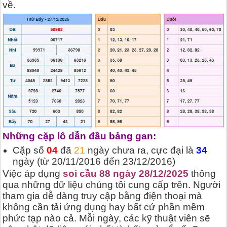
về.
Những cặp lô dẫn đầu bảng gan:
Cặp số
04
đã
21
ngày chưa ra, cực đại là
34
ngày (từ 20/11/2016 đến 23/12/2016)
Việc áp dụng
soi cầu 88 ngày 28/12
/2025
thông
qua những dữ liệu chúng tôi cung cấp trên. Người
tham gia dễ dàng truy cập bằng điện thoại mà
không cần tải ứng dụng hay bất cứ phần mềm
phức tạp nào cả. Mỗi ngày, các kỹ thuật viên sẽ