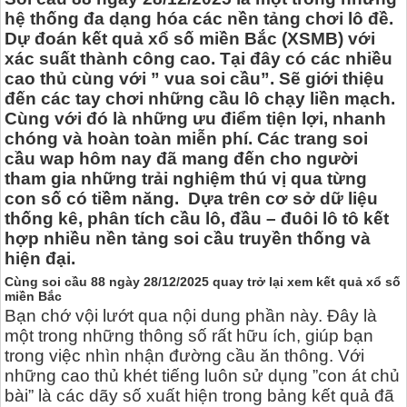
hệ thống đa dạng hóa các nền tảng chơi lô đề.
Dự đoán kết quả xổ số miền Bắc (XSMB) với
xác suất thành công cao. Tại đây có các nhiều
cao thủ cùng với ” vua soi cầu”. Sẽ giới thiệu
đến các tay chơi những cầu lô chạy liền mạch.
Cùng với đó là những ưu điểm tiện lợi, nhanh
chóng và hoàn toàn miễn phí. Các trang soi
cầu wap hôm nay đã mang đến cho người
tham gia những trải nghiệm thú vị qua từng
con số có tiềm năng. Dựa trên cơ sở dữ liệu
thống kê, phân tích cầu lô, đầu – đuôi lô tô kết
hợp nhiều nền tảng
soi cầu
truyền thống và
hiện đại.
Cùng soi cầu 88 ngày 28/12/2025 quay trở lại xem kết quả xổ số
miền Bắc
Bạn chớ vội lướt qua nội dung phần này. Đây là
một trong những thông số rất hữu ích, giúp bạn
trong việc nhìn nhận đường cầu ăn thông. Với
những cao thủ khét tiếng luôn sử dụng ”con át chủ
bài” là các dãy số xuất hiện trong bảng kết quả đã