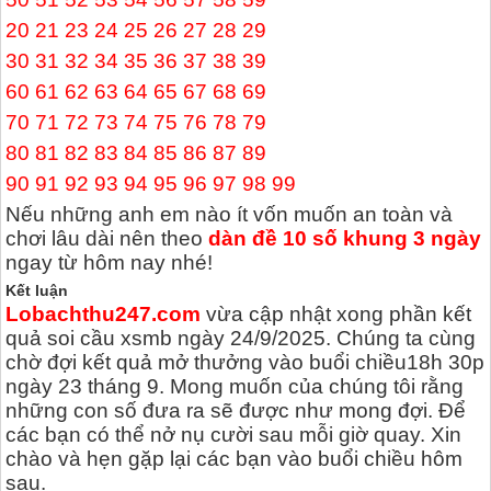
20 21 23 24 25 26 27 28 29
30 31 32 34 35 36 37 38 39
60 61 62 63 64 65 67 68 69
70 71 72 73 74 75 76 78 79
80 81 82 83 84 85 86 87 89
90 91 92 93 94 95 96 97 98 99
Nếu những anh em nào ít vốn muốn an toàn và
chơi lâu dài nên theo
dàn đề 10 số khung 3 ngày
ngay từ hôm nay nhé!
Kết luận
Lobachthu247.com
vừa cập nhật xong phần kết
quả soi cầu xsmb ngày 24/9/2025. Chúng ta cùng
chờ đợi kết quả mở thưởng vào buổi chiều18h 30p
ngày 23 tháng 9. Mong muốn của chúng tôi rằng
những con số đưa ra sẽ được như mong đợi. Để
các bạn có thể nở nụ cười sau mỗi giờ quay. Xin
chào và hẹn gặp lại các bạn vào buổi chiều hôm
sau.