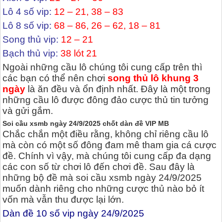
Lô 4 số vip:
12 – 21, 38 – 83
Lô 8 số vip:
68 – 86, 26 – 62, 18 – 81
Song thủ vip:
12 – 21
Bạch thủ vip:
38 lót 21
Ngoài những cầu lô chúng tôi cung cấp trên thì
các bạn có thể nên chơi
song thủ lô khung 3
ngày
là ăn đều và ổn định nhất. Đây là một trong
những cầu lô được đông đảo cược thủ tin tưởng
và gửi gắm.
Soi cầu xsmb ngày 24/9/2025 chốt dàn đề VIP MB
Chắc chắn một điều rằng, không chỉ riêng cầu lô
mà còn có một số đông đam mê tham gia cá cược
đề. Chính vì vậy, mà chúng tôi cung cấp đa dạng
các con số từ chơi lô đến chơi đề. Sau đây là
những bộ đề mà soi cầu xsmb ngày 24/9/2025
muốn dành riêng cho những cược thủ nào bỏ ít
vốn mà vẫn thu được lại lớn.
Dàn đề 10 số vip ngày 24/9/2025