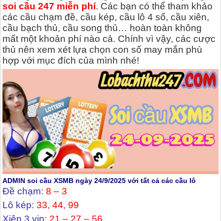
soi cầu 247 miễn phí
. Các bạn có thể tham khảo
các cầu chạm đề, cầu kép, cầu lô 4 số, cầu xiên,
cầu bạch thủ, cầu song thủ… hoàn toàn không
mất một khoản phí nào cả. Chính vì vậy, các cược
thủ nên xem xét lựa chọn con số may mắn phù
hợp với mục đích của mình nhé!
ADMIN soi cầu XSMB ngày 24/9/2025 với tất cả các cầu lô
Đề chạm:
8 – 3
Lô kép:
33, 44, 99
Xiên 3 vip:
21 – 27 – 56