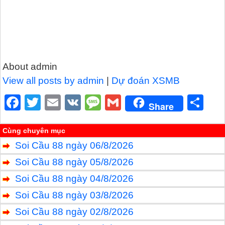
About admin
View all posts by admin
|
Dự đoán XSMB
F
T
E
V
M
G
S
Share
a
wi
m
K
e
m
h
c
tt
ail
ss
ail
ar
Cùng chuyên mục
Soi Cầu 88 ngày 06/8/2026
e
er
a
e
Soi Cầu 88 ngày 05/8/2026
b
g
Soi Cầu 88 ngày 04/8/2026
o
e
Soi Cầu 88 ngày 03/8/2026
o
k
Soi Cầu 88 ngày 02/8/2026