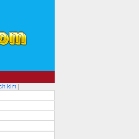
ch kim
|