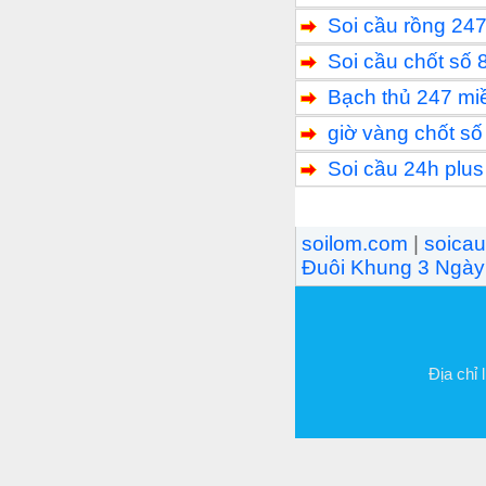
Soi cầu rồng 24
Soi cầu chốt số 
Bạch thủ 247 miề
giờ vàng chốt s
Soi cầu 24h plu
soilom.com
|
soica
Đuôi Khung 3 Ngày
Địa chỉ