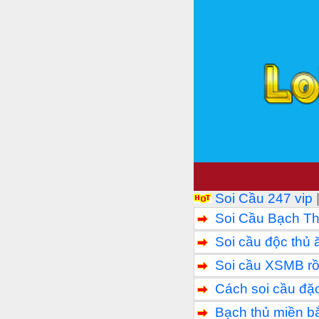
Soi Cầu 247 vip
Soi Cầu Bạch T
Soi cầu độc thủ 
Soi cầu XSMB rồ
Cách soi cầu đặ
Bạch thủ miền b