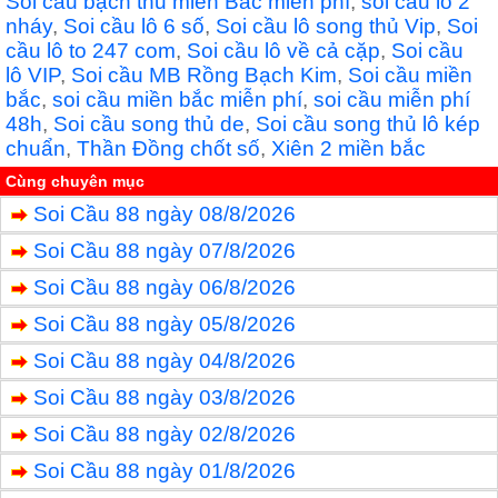
Soi cầu bạch thủ miền Bắc miễn phí
,
soi cầu lô 2
nháy
,
Soi cầu lô 6 số
,
Soi cầu lô song thủ Vip
,
Soi
cầu lô to 247 com
,
Soi cầu lô về cả cặp
,
Soi cầu
lô VIP
,
Soi cầu MB Rồng Bạch Kim
,
Soi cầu miền
bắc
,
soi cầu miền bắc miễn phí
,
soi cầu miễn phí
48h
,
Soi cầu song thủ de
,
Soi cầu song thủ lô kép
chuẩn
,
Thần Đồng chốt số
,
Xiên 2 miền bắc
Cùng chuyên mục
Soi Cầu 88 ngày 08/8/2026
Soi Cầu 88 ngày 07/8/2026
Soi Cầu 88 ngày 06/8/2026
Soi Cầu 88 ngày 05/8/2026
Soi Cầu 88 ngày 04/8/2026
Soi Cầu 88 ngày 03/8/2026
Soi Cầu 88 ngày 02/8/2026
Soi Cầu 88 ngày 01/8/2026