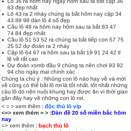
Lô 36 ra hôm nay ngày hôm sau ta bắt cặp 36
63 đẹp nhất
Lô 43 ra 2 nháy chúng ta bắt hôm nay cặp 34
43 89 98 dàn lô 4 số đẹp
Cầu lô 48 ra hôm nay hôm sau ta bắt 83 47
74 84 đẹp nhất
Cầu lô 51 53 52 ra chúng ta bắt tiếp con 57 75
25 52 dự đoán ra 2 nháy
Cặp lô 64 67 ra hôm sau ta bắt 19 91 24 42 tỉ
lệ về rất cao
Dự đoán xsmb đầu 9 chúng ta nên chơi 93 92
94 cho ngày mai chính xác
Chúng ta chú ý : Nhũng con lô nào hay về và mới
về cũng có thể bắt lô rơi là tốt nhất. tốt nhất những
càu lô dó nên nuôi khung hay được ăn vì thời gian
gần đây hay về những con lô rơi.
< = > xem thêm :
độc thủ lô víp
<=> xem thêm = > :
Dàn đề 20 số miền bắc hôm
nay
=> xem thêm :
bạch thủ lô