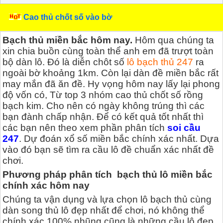
Cao thủ chốt số vào bờ
Bạch thủ miền bắc hôm nay.
Hôm qua chúng ta
xin chia buồn cùng toàn thể anh em đã trượt toàn
bộ dàn lô. Đó là diễn chôt số
lô bạch thủ 247
ra
ngoài bờ khoảng 1km. Còn lại dàn đề miền bắc rất
may mắn đã ăn đề. Hy vọng hôm nay lấy lại phong
độ vốn có, Từ top 3 nhóm cao thủ chốt số rồng
bạch kim. Cho nên có ngày không trúng thì các
bạn đành chấp nhận. Để có kết quả tốt nhất thì
các bạn nên theo xem phần phân tích
soi cầu
247
. Dự đoán xổ số miền bắc chính xác nhất. Dựa
vào đó bạn sẽ tìm ra cầu lô đề chuẩn xác nhất đề
chơi.
Phương pháp phân tích bạch thủ lô miền bắc
chính xác hôm nay
Chúng ta vận dụng và lựa chọn lô bạch thủ cùng
dàn song thủ lô đẹp nhất để chơi, nó không thể
chính xác 100% nhũng cũng là những cầu lô đẹp