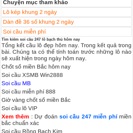
Chuyện mục tham khảo
Lô kép khung 2 ngày
Dàn đề 36 số khung 2 ngày
Soi cầu miễn phí
Tìm kiếm soi cầu 247 lô bạch thủ hôm nay
Tổng kết cầu lô đẹp hôm nay. Trong kết quả trong
bài. Chúng ta có thể tính toán trước những lô nào
sẽ xuất hiện trong ngày hôm nay.
Chốt số miền Bắc hôm nay
Soi cầu XSMB Win2888
Soi cầu MB
Soi cầu miễn phí 888
Giờ vàng chốt số miền Bắc
Soi cầu lô VIP
Xem thêm
: Dự đoán
soi cầu 247 miễn phí
miền
bắc chuẩn xác
Soi cầu Rồng Bạch Kim