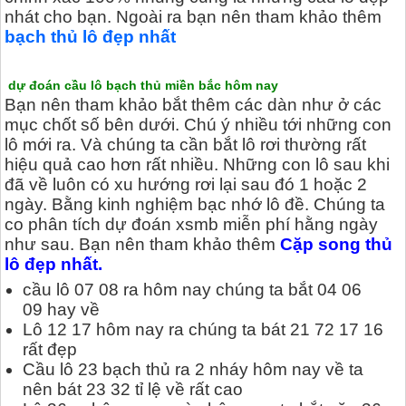
nhát cho bạn. Ngoài ra bạn nên tham khảo thêm
bạch thủ lô đẹp nhất
dự đoán
cầu lô bạch thủ miền bắc
hôm nay
Bạn nên tham khảo bắt thêm các dàn như ở các
mục chốt số bên dưới. Chú ý nhiều tới những con
lô mới ra. Và chúng ta cần bắt lô rơi thường rất
hiệu quả cao hơn rất nhiều. Những con lô sau khi
đã về luôn có xu hướng rơi lại sau đó 1 hoặc 2
ngày. Bằng kinh nghiệm bạc nhớ lô đề. Chúng ta
co phân tích dự đoán xsmb miễn phí hằng ngày
như sau. Bạn nên tham khảo thêm
Cặp song thủ
lô đẹp nhất
.
cầu lô 07 08 ra hôm nay chúng ta bắt 04 06
09 hay về
Lô 12 17 hôm nay ra chúng ta bát 21 72 17 16
rất đẹp
Cầu lô 23 bạch thủ ra 2 nháy hôm nay về ta
nên bát 23 32 tỉ lệ về rất cao