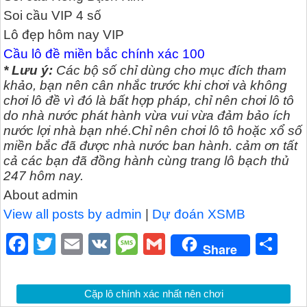
Soi cầu VIP 4 số
Lô đẹp hôm nay VIP
Cầu lô đề miền bắc chính xác 100
*
Lưu ý:
Các bộ số chỉ dùng cho mục đích tham
khảo, bạn nên cân nhắc trước khi chơi và không
chơi lô đề vì đó là bất hợp pháp, chỉ nên chơi lô tô
do nhà nước phát hành vừa vui vừa đảm bảo ích
nước lợi nhà bạn nhé.
Chỉ nên chơi lô tô hoặc xổ số
miền bắc đã được nhà nước ban hành. cảm ơn tất
cả các bạn đã đồng hành cùng trang lô bạch thủ
247
hôm
nay.
About admin
View all posts by admin
|
Dự đoán XSMB
F
T
E
V
M
G
S
Share
a
wi
m
K
e
m
h
c
tt
ail
ss
ail
ar
Cặp lô chính xác nhất nên chơi