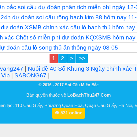
n bắc soi cầu dự đoán phân tích miễn phí ngày 12-
ố 24h dự đoán soi cầu rồng bạch kim 88 hôm nay 11
s dự đoán XSMB chính xác cầu lô bạch thủ hôm nay
nh xác Chốt số miễn phí dự đoán KQXSMB hôm nay
dự đoán cầu lô song thủ ăn thông ngày 08-05
1
2
>
>>
uvang247
|
Nuôi đề 40 Số Khung 3 Ngày chính xác T
 Vip
|
SABONG67
|
© 2016 - 2017 Soi Cầu Miền Bắc
Bản quyền thuộc về
LoBachThu247.Com
 liên lạc: 110 Cầu Giấy, Phường Quan Hoa, Quận Cầu Giấy, Hà Nội, 
👁️
531
online