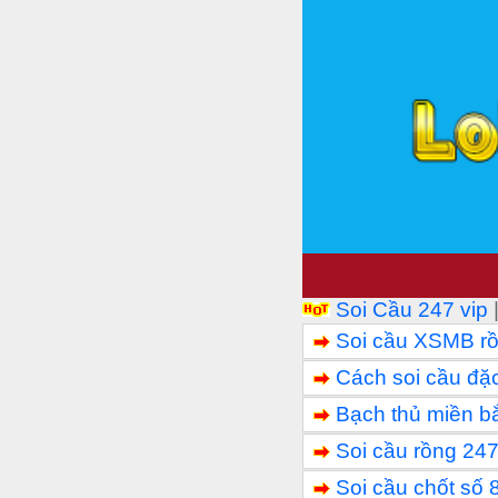
Soi Cầu 247 vip
Soi cầu XSMB rồ
Cách soi cầu đặ
Bạch thủ miền b
Soi cầu rồng 24
Soi cầu chốt số 