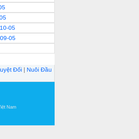
05
-05
 10-05
 09-05
uyệt Đối
|
Nuôi Đầu
Việt Nam