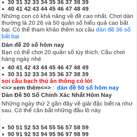
30 31 32 33 34 35 36 37 38 39
40 41 42 43 44 45 46 47 48 49
Những con có khả năng về đề cao nhất. Chơi dàn
thường là 20 26 và 50 quân số hiểu quả cao bất
bại. Có thể tham khảo thêm soi cầu
dàn đề 36 số
bất bại
Dàn đề 20 số hôm nay
Bạn có thể chơi 20 quân số tùy thích. Cầu chơi
hàng ngày nhé
40 41 42 43 44 45 46 47 48 49
30 31 32 33 34 35 36 37 38 39
soi cầu bạch thủ ăn thông có lót
<=> xem thêm<=>
:
dàn đề 50 số hôm nay
Dàn Đề 50 Số Chính Xác Nhất Hôm Nay
Những ngày thứ 2 gần đây về giải đặc biết ra như
sau. Có thể căn bắt những đầu lô này
50 51 52 53 54 55 56 57 58 59
90 91 92 93 94 95 96 97 98 99