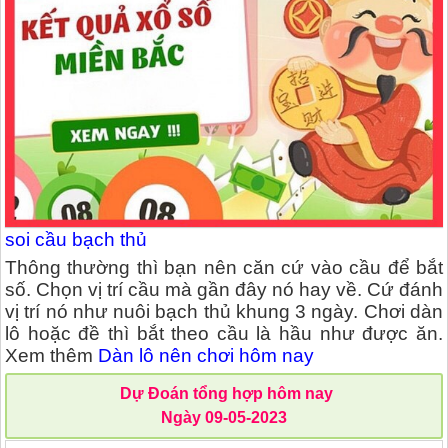
soi cầu bạch thủ
Thông thường thì bạn nên căn cứ vào cầu để bắt
số. Chọn vị trí cầu mà gần đây nó hay về. Cứ đánh
vị trí nó như nuôi bạch thủ khung 3 ngày. Chơi dàn
lô hoặc đề thì bắt theo cầu là hầu như được ăn.
Xem thêm
Dàn lô nên chơi hôm nay
Dự Đoán tổng hợp hôm nay
Ngày 09-05-2023