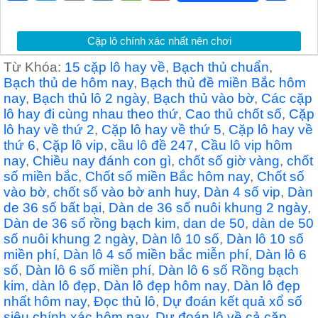
a
wi
m
K
e
m
h
c
tt
ail
ss
ail
ar
Cặp lô chính xác nhất nên chơi
e
er
a
e
Từ Khóa:
15 cặp lô hay về
,
Bạch thủ chuẩn
,
b
g
Bạch thủ de hôm nay
,
Bạch thủ đề miền Bắc hôm
o
e
nay
,
Bạch thủ lô 2 ngày
,
Bạch thủ vào bờ
,
Các cặp
lô hay đi cùng nhau theo thứ
,
Cao thủ chốt số
,
Cặp
o
lô hay về thứ 2
,
Cặp lô hay về thứ 5
,
Cặp lô hay về
k
thứ 6
,
Cặp lô vip
,
cầu lô đề 247
,
Cầu lô vip hôm
nay
,
Chiều nay đánh con gì
,
chốt số giờ vàng
,
chốt
số miền bắc
,
Chốt số miền Bắc hôm nay
,
Chốt số
vào bờ
,
chốt số vào bờ anh huy
,
Dàn 4 số vip
,
Dàn
de 36 số bất bại
,
Dàn de 36 số nuôi khung 2 ngày
,
Dàn de 36 số rồng bạch kim
,
dan de 50
,
dàn de 50
số nuôi khung 2 ngày
,
Dàn lô 10 số
,
Dàn lô 10 số
miền phí
,
Dàn lô 4 số miền bắc miễn phí
,
Dàn lô 6
số
,
Dàn lô 6 số miền phí
,
Dàn lô 6 số Rồng bạch
kim
,
dàn lô đẹp
,
Dàn lô đẹp hôm nay
,
Dàn lô đẹp
nhất hôm nay
,
Đọc thủ lô
,
Dự đoán kết quả xổ số
siêu chính xác hôm nay
,
Dự đoán lô về cả cặp