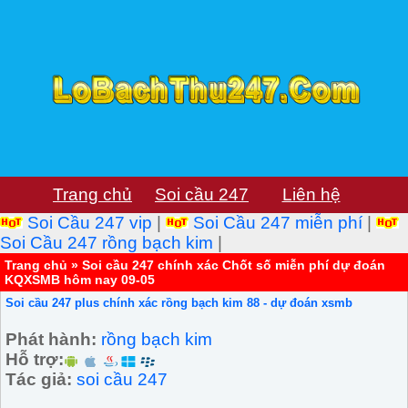
Trang chủ
Soi cầu 247
Liên hệ
Soi Cầu 247 vip
|
Soi Cầu 247 miễn phí
|
Soi Cầu 247 rồng bạch kim
|
Trang chủ
»
Soi cầu 247 chính xác Chốt số miễn phí dự đoán
KQXSMB hôm nay 09-05
Soi cầu 247 plus chính xác rồng bạch kim 88 - dự đoán xsmb
Phát hành:
rồng bạch kim
Hỗ trợ:
Tác giả:
soi cầu 247